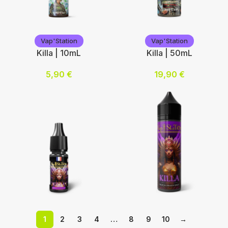
Vap'Station
Vap'Station
Vap'Station
Vap'Station
Killa | 10mL
Killa | 50mL
5,90
€
19,90
€
Nicotine (mg/mL) :
Ajouter au panier
0
3
6
12
Choix des options
Vap'Station
Vap'Station
1
2
3
4
…
8
9
10
→