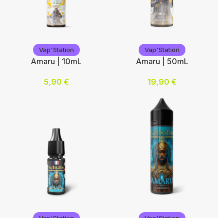
Vap'Station
Vap'Station
Vap'Station
Vap'Station
Amaru | 10mL
Amaru | 50mL
5,90
€
19,90
€
Nicotine (mg/mL) :
Ajouter au panier
0
3
6
12
Choix des options
Vap'Station
Vap'Station