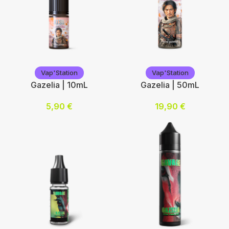
Choix des options
Vap'Station
Vap'Station
Vap'Station
Vap'Station
Gazelia | 10mL
Gazelia | 50mL
5,90
€
19,90
€
Nicotine (mg/mL) :
Ajouter au panier
0
3
6
12
Choix des options