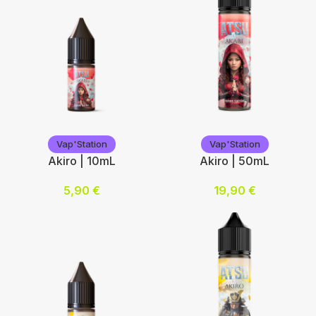
Vap'Station
Vap'Station
Vap'Station
Vap'Station
Akiro | 10mL
Akiro | 50mL
5,90
€
19,90
€
Nicotine (mg/mL) :
Ajouter au panier
0
3
6
12
Choix des options