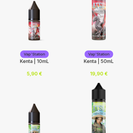
3
6
12
Choix des options
Vap'Station
Vap'Station
Vap'Station
Vap'Station
Kenta | 10mL
Kenta | 50mL
5,90
€
19,90
€
Nicotine (mg/mL) :
Ajouter au panier
0
3
6
12
Choix des options