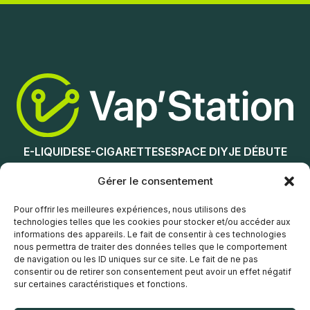
E-LIQUIDES
E-CIGARETTES
ESPACE DIY
JE DÉBUTE
NOS MAGASINS
Gérer le consentement
Service client
Pour offrir les meilleures expériences, nous utilisons des
technologies telles que les cookies pour stocker et/ou accéder aux
informations des appareils. Le fait de consentir à ces technologies
nous permettra de traiter des données telles que le comportement
de navigation ou les ID uniques sur ce site. Le fait de ne pas
consentir ou de retirer son consentement peut avoir un effet négatif
sur certaines caractéristiques et fonctions.
© Vap’Station
2026