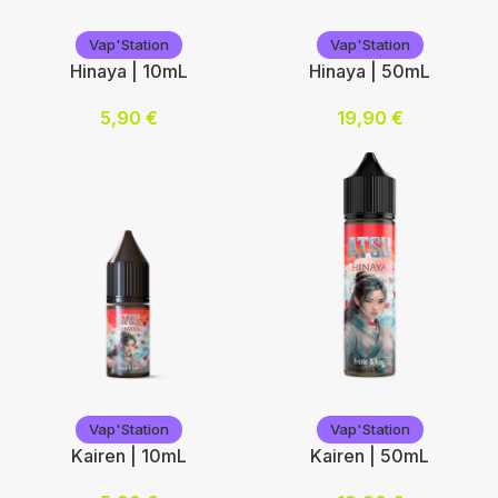
Vap'Station
Vap'Station
Vap'Station
Vap'Station
Hinaya | 10mL
Hinaya | 50mL
5,90
€
19,90
€
Nicotine (mg/mL) :
Ajouter au panier
0
3
6
12
Choix des options
Vap'Station
Vap'Station
Vap'Station
Vap'Station
Kairen | 10mL
Kairen | 50mL