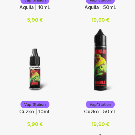
Vap'Station
Vap'Station
Aquila | 10mL
Aquila | 50mL
5,90
€
19,90
€
Nicotine (mg/mL) :
Lire la suite
0
3
6
12
Choix des options
Vap'Station
Vap'Station
Vap'Station
Vap'Station
Cuzko | 10mL
Cuzko | 50mL
5,90
€
19,90
€
Nicotine (mg/mL) :