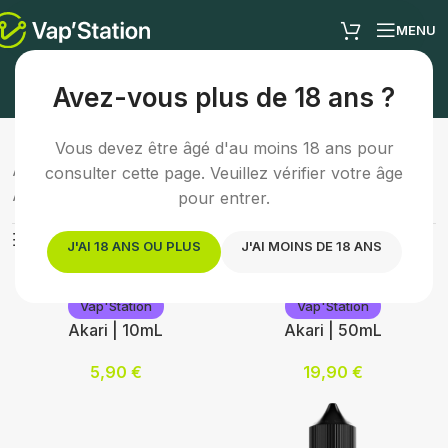
MENU
E-liquide fruité
Avez-vous plus de 18 ans ?
Vous devez être âgé d'au moins 18 ans pour
Accueil
/
E-liquides
/
E-liquide fruité
consulter cette page. Veuillez vérifier votre âge
Affichage de 1–24 sur 224 résultats
pour entrer.
Afficher les filtres
J'AI 18 ANS OU PLUS
J'AI MOINS DE 18 ANS
Vap'Station
Vap'Station
Akari | 10mL
Akari | 50mL
5,90
€
19,90
€