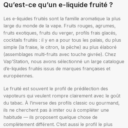
Qu’est-ce qu’un e-liquide fruité ?
Nicotine (mg/mL) :
Les e-liquides fruités sont la famille aromatique la plus
Ajouter au panier
large du monde de la vape. Fruits rouges, agrumes,
0
fruits exotiques, fruits du verger, profils frais glacés,
3
cocktails fruités : il y en a pour tous les palais, du plus
6
12
simple (la fraise, le citron, la pêche) au plus élaboré
(assemblages multi-fruits avec touche givrée). Chez
Choix des options
Vap’Station, nous avons sélectionné un large catalogue
d’e-liquides fruités issus de marques françaises et
européennes.
Le fruité est souvent le profil de prédilection des
vapoteurs qui veulent rompre clairement avec le goût
du tabac. À l’inverse des profils classic ou gourmand,
ils ne cherchent pas à imiter ou à compléter une
habitude — ils proposent quelque chose de
complètement différent. C’est aussi le profil le plus