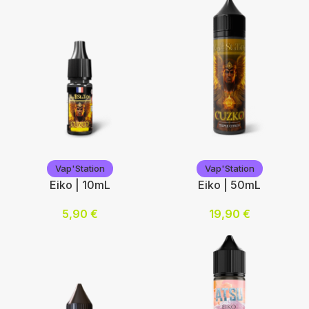
Ajouter au panier
0
3
6
12
Choix des options
Vap'Station
Vap'Station
Vap'Station
Vap'Station
Eiko | 10mL
Eiko | 50mL
5,90
€
19,90
€
Nicotine (mg/mL) :
Ajouter au panier
0
3
6
12