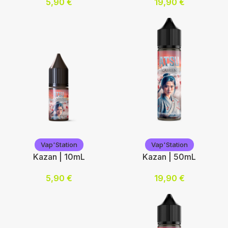
5,90
€
19,90
€
Nicotine (mg/mL) :
Ajouter au panier
0
3
6
12
Choix des options
Vap'Station
Vap'Station
Vap'Station
Vap'Station
Kazan | 10mL
Kazan | 50mL
5,90
€
19,90
€
Nicotine (mg/mL) :
Ajouter au panier
0