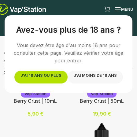
MENU
E-liquide gourmand
Avez-vous plus de 18 ans ?
Vous devez être âgé d'au moins 18 ans pour
Accueil
/
E-liquides
/
E-liquide gourmand
consulter cette page. Veuillez vérifier votre âge
Affichage de 1–24 sur 61 résultats
pour entrer.
Afficher les filtres
J'AI 18 ANS OU PLUS
J'AI MOINS DE 18 ANS
Vap'Station
Vap'Station
Berry Crust | 10mL
Berry Crust | 50mL
5,90
€
19,90
€