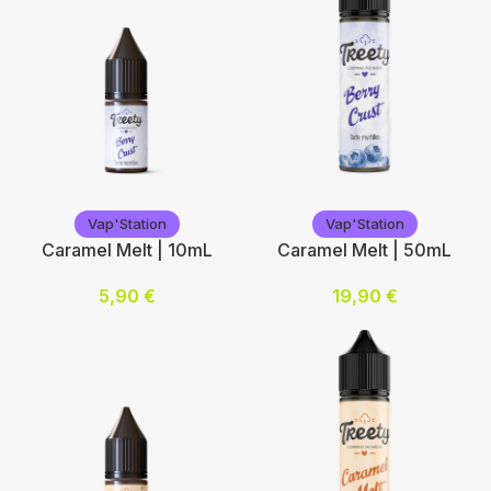
Vap'Station
Vap'Station
Vap'Station
Vap'Station
Caramel Melt | 10mL
Caramel Melt | 50mL
5,90
€
19,90
€
Nicotine (mg/mL) :
Ajouter au panier
0
3
6
12
Choix des options