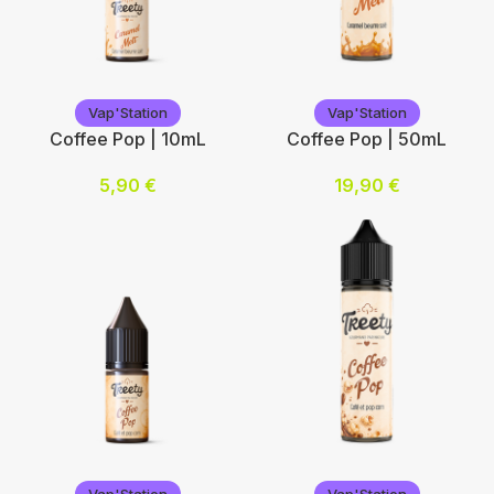
Vap'Station
Vap'Station
Vap'Station
Vap'Station
Coffee Pop | 10mL
Coffee Pop | 50mL
5,90
€
19,90
€
Nicotine (mg/mL) :
Ajouter au panier
0
3
6
12
Choix des options
Vap'Station
Vap'Station