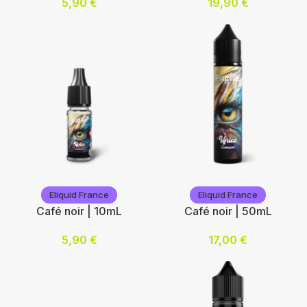
5,90
€
19,90
€
Nicotine (mg/mL) :
Ajouter au panier
0
3
6
12
Choix des options
Vap'Station
Vap'Station
Eliquid France
Eliquid France
Café noir | 10mL
Café noir | 50mL
5,90
€
17,00
€
Nicotine (mg/mL) :
Ajouter au panier
0
3