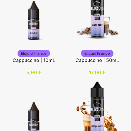
6
12
Choix des options
Eliquid France
Eliquid France
Eliquid France
Eliquid France
Cappuccino | 10mL
Cappuccino | 50mL
5,90
€
17,00
€
Nicotine (mg/mL) :
Ajouter au panier
0
3
6
12
Choix des options