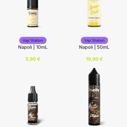
Choix des options
Vap'Station
Vap'Station
Vap'Station
Vap'Station
Napoli | 10mL
Napoli | 50mL
5,90
€
19,90
€
Nicotine (mg/mL) :
Ajouter au panier
0
3
6
12
Choix des options