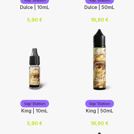
Vap'Station
Vap'Station
Dulce | 10mL
Dulce | 50mL
5,90
€
19,90
€
Nicotine (mg/mL) :
Ajouter au panier
0
3
6
12
Choix des options
Vap'Station
Vap'Station
Vap'Station
Vap'Station
King | 10mL
King | 50mL
5,90
€
19,90
€
Nicotine (mg/mL) :
Ajouter au panier