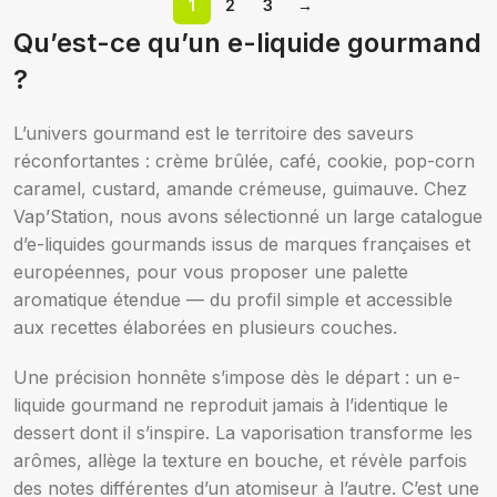
1
2
3
→
Qu’est-ce qu’un e-liquide gourmand
Nicotine (mg/mL) :
?
3
Nicotine (mg/mL) :
L’univers gourmand est le territoire des saveurs
6
3
12
réconfortantes : crème brûlée, café, cookie, pop-corn
6
caramel, custard, amande crémeuse, guimauve. Chez
Choix des options
Vap’Station, nous avons sélectionné un large catalogue
Choix des options
d’e-liquides gourmands issus de marques françaises et
européennes, pour vous proposer une palette
aromatique étendue — du profil simple et accessible
aux recettes élaborées en plusieurs couches.
Une précision honnête s’impose dès le départ : un e-
liquide gourmand ne reproduit jamais à l’identique le
dessert dont il s’inspire. La vaporisation transforme les
arômes, allège la texture en bouche, et révèle parfois
des notes différentes d’un atomiseur à l’autre. C’est une