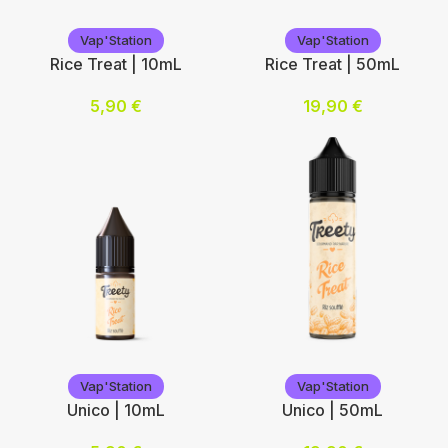
Vap'Station
Vap'Station
Vap'Station
Vap'Station
Rice Treat | 10mL
Rice Treat | 50mL
5,90
€
19,90
€
Nicotine (mg/mL) :
Ajouter au panier
0
3
6
12
Choix des options
Vap'Station
Vap'Station
Vap'Station
Vap'Station
Unico | 10mL
Unico | 50mL