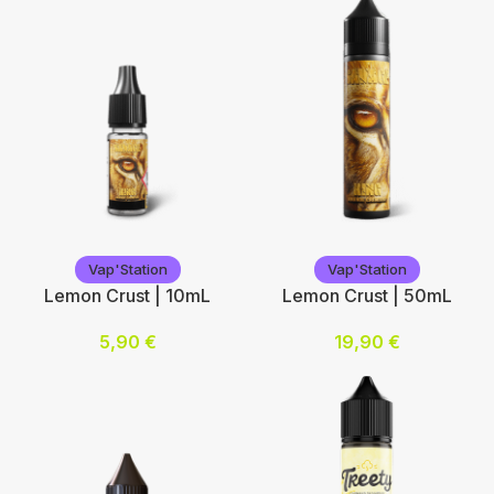
0
3
6
12
Choix des options
Vap'Station
Vap'Station
Vap'Station
Vap'Station
Lemon Crust | 10mL
Lemon Crust | 50mL
5,90
€
19,90
€
Nicotine (mg/mL) :
Ajouter au panier
0
3
6
12