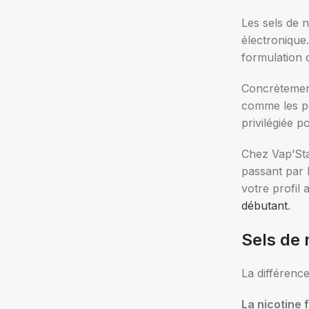
Les sels de n
Nicotine (
électronique
formulation d
10
20
Concrètement
comme les pod
Choix des
privilégiée p
Chez Vap’Sta
passant par l
votre profil
débutant
.
Sels de 
La différence
La nicotine 