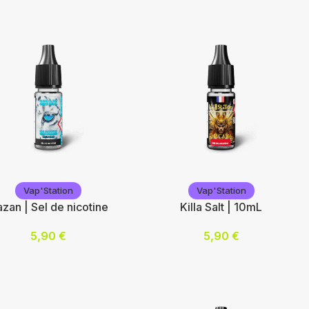
p'Station
Vap'Station
Vap'Station
Vap'Station
zan | Sel de nicotine
Killa Salt | 10mL
5,90
€
5,90
€
otine (mg/mL) :
Nicotine (mg/mL) :
10
20