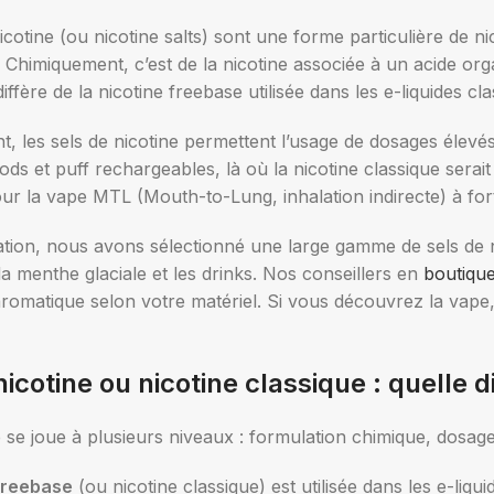
Nicotine (mg/mL) :
Nic
icotine (ou nicotine salts) sont une forme particulière de nic
mg/mL) :
. Chimiquement, c’est de la nicotine associée à un acide or
10
10
iffère de la nicotine freebase utilisée dans les e-liquides cla
20
20
, les sels de nicotine permettent l’usage de dosages élevés
Choix des options
Cho
s et puff rechargeables, là où la nicotine classique serait di
 options
our la vape MTL (Mouth-to-Lung, inhalation indirecte) à for
tion, nous avons sélectionné une large gamme de sels de nic
a menthe glaciale et les drinks. Nos conseillers en
boutiqu
 aromatique selon votre matériel. Si vous découvrez la v
nicotine ou nicotine classique : quelle d
 se joue à plusieurs niveaux : formulation chimique, dosage 
freebase
(ou nicotine classique) est utilisée dans les e-liq