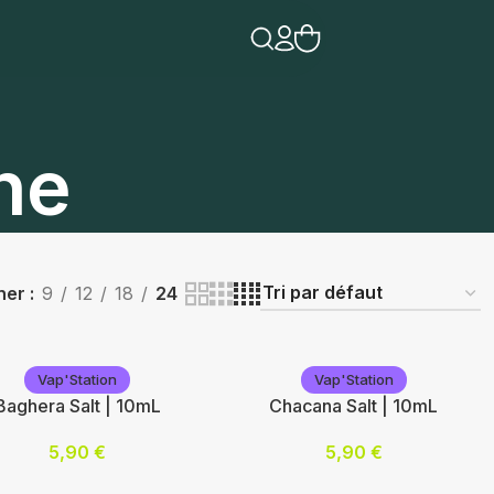
ne
cher
9
12
18
24
Vap'Station
Vap'Station
Baghera Salt | 10mL
Chacana Salt | 10mL
5,90
€
5,90
€