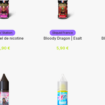
n
Vap'Station
Va
p'Station
Eliquid France
el de nicotine
Bloody Dragon | Esalt
B
5,90
€
5,90
€
mg/mL) :
Nicotine (mg/mL) :
Nic
10
10
20
20
 options
Choix des options
Cho