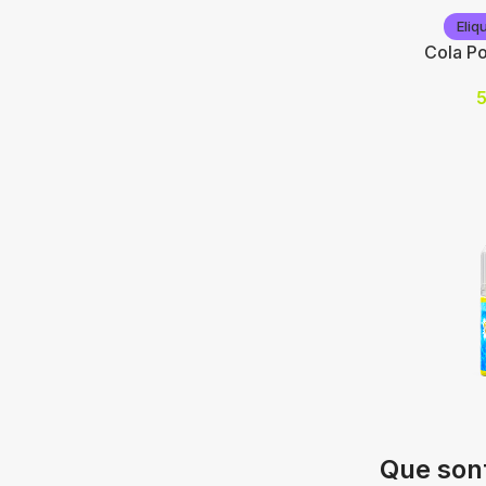
Eliq
Cola P
Nicotine (
10
20
Choix des
Eliquid Fr
Que sont