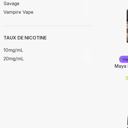
Savage
2
Choix des
Vampire Vape
1
TAUX DE NICOTINE
10mg/mL
46
Vap'Statio
20mg/mL
46
Va
Maya 
Nicotine (
10
20
Choix des