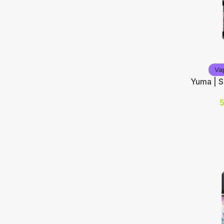
Vap'Statio
Va
Yuma | S
Nicotine (
10
20
Choix des