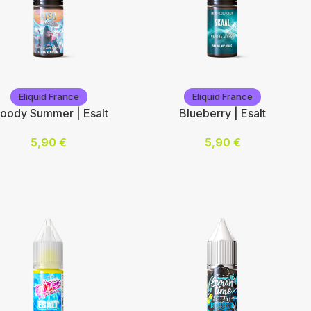
p'Station
Vap'Station
Eliquid France
Eliquid France
loody Summer | Esalt
Blueberry | Esalt
5,90
€
5,90
€
Nicotine (mg/mL) :
otine (mg/mL) :
10
20
Choix des options
ix des options