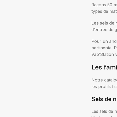
flacons 50 mL
types de mat
Les sels de 
d’entrée de 
Pour un anci
pertinente. 
Vap’Station 
Les fami
Notre catalo
les profils f
Sels de n
Les sels de n