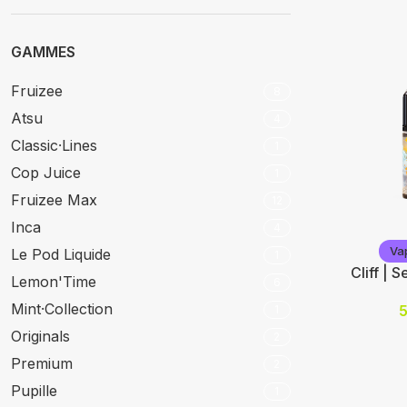
GAMMES
Fruizee
8
Atsu
4
Classic⸱Lines
1
Cop Juice
1
Fruizee Max
12
Inca
4
Vap'Statio
Va
Le Pod Liquide
1
Cliff | S
Lemon'Time
6
Mint⸱Collection
1
Nicotine (
Originals
2
10
Premium
2
20
Pupille
1