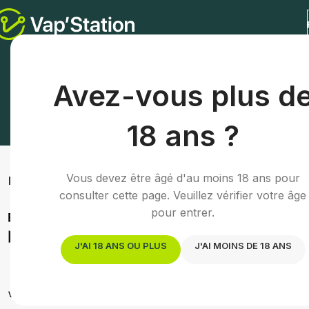
Avez-vous plus d
18 ans ?
Vous devez être âgé d'au moins 18 ans pour
FILTRER PAR MARQUE
Accueil
/
E-liq
consulter cette page. Veuillez vérifier votre âge
Eliquid France
pour entrer.
31
Pulp
1
Va
J'AI 18 ANS OU PLUS
J'AI MOINS DE 18 ANS
Akiro | S
Vampire Vape
1
Vap'Station
13