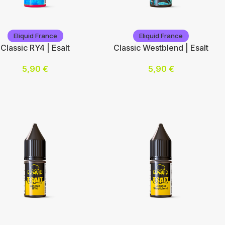
iquid France
Eliquid France
Eliquid France
Eliquid France
Classic RY4 | Esalt
Classic Westblend | Esalt
5,90
€
5,90
€
Nicotine (mg/mL) :
otine (mg/mL) :
10
20
Choix des options
ix des options
iquid France
Eliquid France