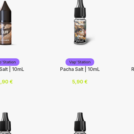
 options
Choix des options
Cho
n
Vap'Station
Va
p'Station
Vap'Station
Salt | 10mL
Pacha Salt | 10mL
R
5,90
€
5,90
€
mg/mL) :
Nicotine (mg/mL) :
Nic
10
10
20
20
 options
Choix des options
Cho