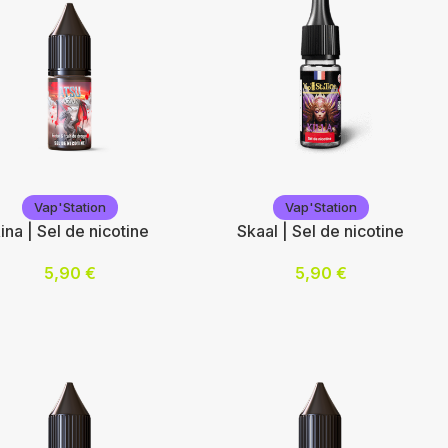
ix des options
Choix des options
p'Station
Vap'Station
Vap'Station
Vap'Station
ina | Sel de nicotine
Skaal | Sel de nicotine
5,90
€
5,90
€
otine (mg/mL) :
Nicotine (mg/mL) :
10
20
ix des options
Choix des options