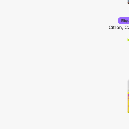
Vap'Statio
Eliq
Citron, Ca
Nicotine (
10
20
Choix des
Eliquid Fr