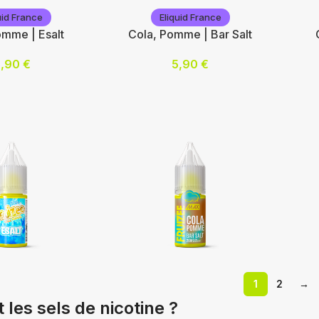
Eliquid France
uid France
Eliquid France
omme | Esalt
Cola, Pomme | Bar Salt
mg/mL) :
5,90
€
5,90
€
Nic
Nicotine (mg/mL) :
10
10
20
20
 options
Cho
Choix des options
ance
Eliquid France
El
1
2
→
 les sels de nicotine ?