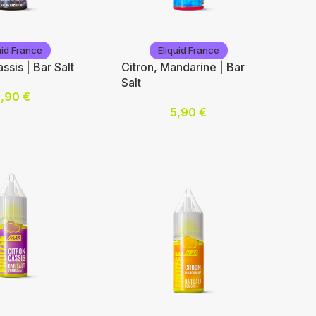
n
Eliquid France
El
uid France
Eliquid France
ssis | Bar Salt
Citron, Mandarine | Bar
Salt
5,90
€
mg/mL) :
5,90
€
Nicotine (mg/mL) :
Nic
10
10
20
20
 options
Choix des options
Cho
ance
El