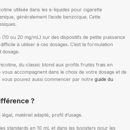
otine (mg/mL) :
otine utilisée dans les e-liquides pour cigarette
Nicotine (mg/mL) :
ganique, généralement l’acide benzoïque. Cette
ssiques.
10
20
 (10 ou 20 mg/mL) sur des dispositifs de petite puissance
ix des options
fficile à utiliser à ces dosages. C’est la formulation
Choix des options
t dosage.
otine, du classic blond aux profils fruités frais en
e
vous accompagnent dans le choix de votre dosage et de
ape, vous pouvez aussi commencer par notre
guide du
ifférence ?
légal, matériel adapté, profil d’usage.
uides standards en 10 mL et dans les boosters pour les