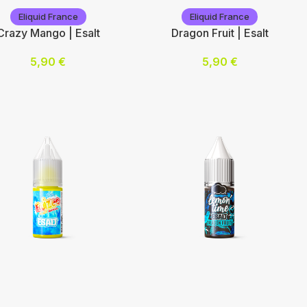
Eliquid France
Eliquid France
Crazy Mango | Esalt
Dragon Fruit | Esalt
5,90
€
5,90
€
otine (mg/mL) :
Nicotine (mg/mL) :
10
20
ix des options
Choix des options
iquid France
Eliquid France