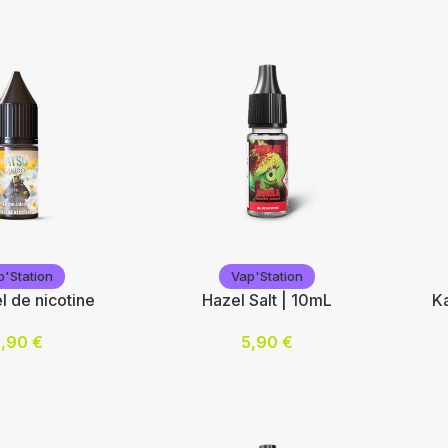
n
Vap'Station
Va
p'Station
Vap'Station
el de nicotine
Hazel Salt | 10mL
Ka
5,90
€
5,90
€
mg/mL) :
Nicotine (mg/mL) :
Nic
10
10
20
20