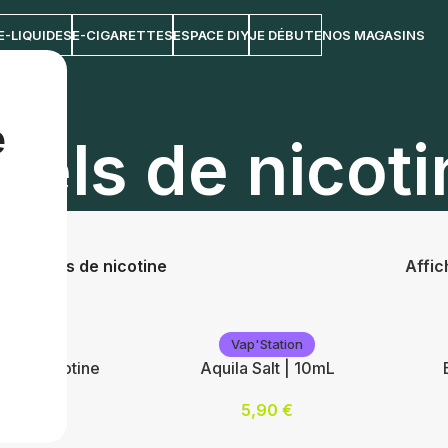
E-LIQUIDES
E-CIGARETTES
ESPACE DIY
JE DÉBUTE
NOS MAGASINS
e
Sels de nicoti
uides
/
Sels de nicotine
Affi
p'Station
Vap'Station
el de nicotine
Aquila Salt | 10mL
5,90
€
5,90
€