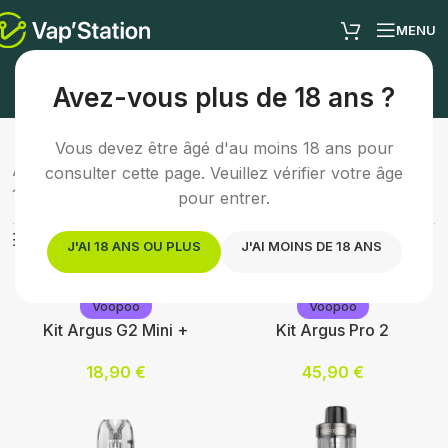
MENU
Kit pod
Avez-vous plus de 18 ans ?
Vous devez être âgé d'au moins 18 ans pour
Accueil
/
Cigarette électronique
/
Kit pod
consulter cette page. Veuillez vérifier votre âge
11 résultats affichés
pour entrer.
Afficher les filtres
J'AI 18 ANS OU PLUS
J'AI MOINS DE 18 ANS
Voopoo
Voopoo
Kit Argus G2 Mini +
Kit Argus Pro 2
18,90
€
45,90
€