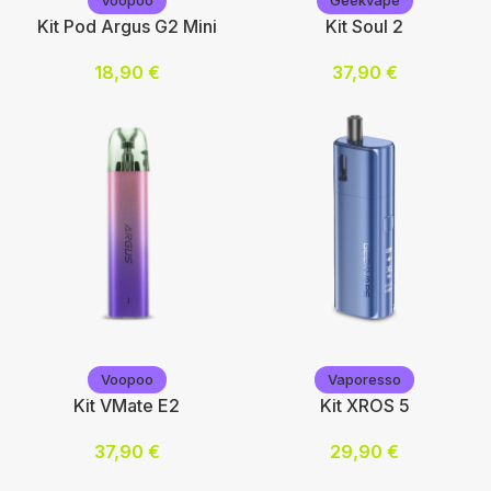
Voopoo
Geekvape
Kit Pod Argus G2 Mini
Kit Soul 2
18,90
€
37,90
€
Choix des options
Choix des options
Voopoo
Geekvape
Voopoo
Vaporesso
Kit VMate E2
Kit XROS 5
37,90
€
29,90
€
Choix des options
Choix des options