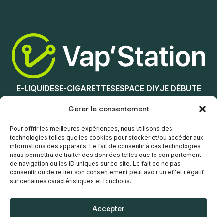
E-LIQUIDES
E-CIGARETTES
ESPACE DIY
JE DÉBUTE
NOS MAGASINS
Gérer le consentement
Service client
Pour offrir les meilleures expériences, nous utilisons des
technologies telles que les cookies pour stocker et/ou accéder aux
informations des appareils. Le fait de consentir à ces technologies
nous permettra de traiter des données telles que le comportement
de navigation ou les ID uniques sur ce site. Le fait de ne pas
consentir ou de retirer son consentement peut avoir un effet négatif
sur certaines caractéristiques et fonctions.
© Vap’Station
2026
Accepter
POLITIQUE DE CONFIDENTIALITÉ