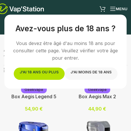
MENU
Box e-cigarette
Avez-vous plus de 18 ans ?
Vous devez être âgé d'au moins 18 ans pour
Accueil
/
Cigarette électronique
/
Box e-cigarette
consulter cette page. Veuillez vérifier votre âge
10 résultats affichés
pour entrer.
Afficher les filtres
J'AI 18 ANS OU PLUS
J'AI MOINS DE 18 ANS
Geekvape
Geekvape
Box Aegis Legend 5
Box Aegis Max 2
54,90
€
44,90
€