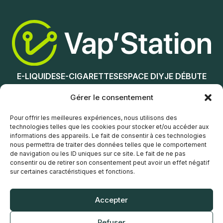
E-LIQUIDES
E-CIGARETTES
ESPACE DIY
JE DÉBUTE
NOS MAGASINS
Gérer le consentement
Service client
Pour offrir les meilleures expériences, nous utilisons des
technologies telles que les cookies pour stocker et/ou accéder aux
informations des appareils. Le fait de consentir à ces technologies
nous permettra de traiter des données telles que le comportement
de navigation ou les ID uniques sur ce site. Le fait de ne pas
consentir ou de retirer son consentement peut avoir un effet négatif
sur certaines caractéristiques et fonctions.
© Vap’Station
2026
Accepter
POLITIQUE DE CONFIDENTIALITÉ
Refuser
CONDITIONS GÉNÉRALES DE VENTE