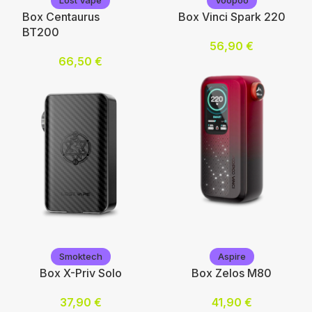
Lost Vape
Voopoo
Box Centaurus
Box Vinci Spark 220
BT200
56,90
€
66,50
€
Choix des options
Choix des options
Voopoo
Lost Vape
Smoktech
Aspire
Box X-Priv Solo
Box Zelos M80
37,90
€
41,90
€
Choix des options