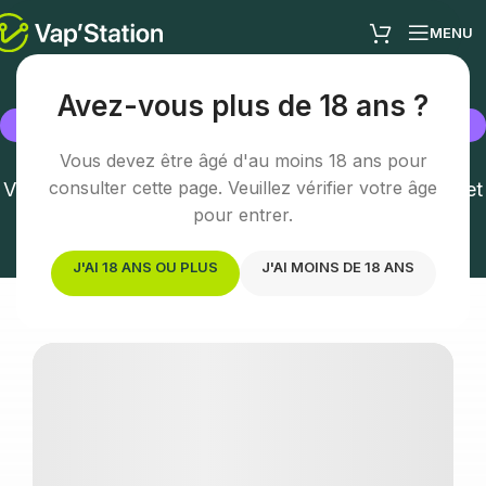
MENU
Avez-vous plus de 18 ans ?
BOUTIQUE
Arras
Vous devez être âgé d'au moins 18 ans pour
consulter cette page. Veuillez vérifier votre âge
Votre boutique vape à Arras – Conseil personnalisé et
expertise
pour entrer.
J'AI 18 ANS OU PLUS
J'AI MOINS DE 18 ANS