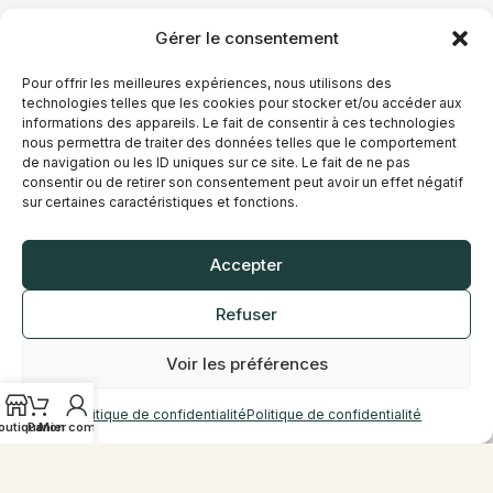
Téléphone
Gérer le consentement
03 91 20 95 11
Pour offrir les meilleures expériences, nous utilisons des
technologies telles que les cookies pour stocker et/ou accéder aux
informations des appareils. Le fait de consentir à ces technologies
nous permettra de traiter des données telles que le comportement
Présentation
de navigation ou les ID uniques sur ce site. Le fait de ne pas
consentir ou de retirer son consentement peut avoir un effet négatif
sur certaines caractéristiques et fonctions.
À Arras, la boutique Vap’Station met à
disposition des solutions de vape pour les
utilisateurs débutants comme confirmés.
Accepter
L’offre comprend notamment des e-liquides
majoritairement fabriqués en France et du
Refuser
matériel adapté.
L’équipe en boutique vous accompagne et
Voir les préférences
vous conseille selon vos besoins.
Politique de confidentialité
Politique de confidentialité
outique
Panier
Mon compte