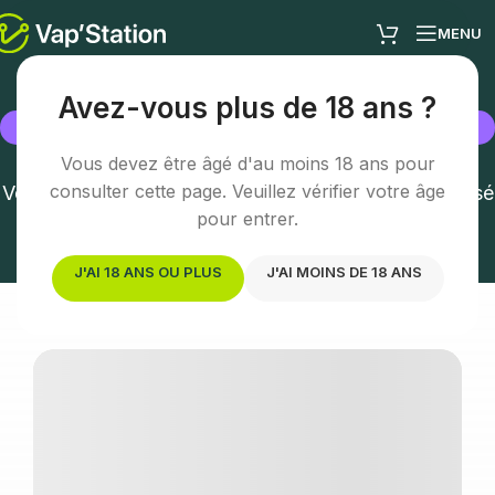
MENU
Avez-vous plus de 18 ans ?
BOUTIQUE
Béthune
Vous devez être âgé d'au moins 18 ans pour
consulter cette page. Veuillez vérifier votre âge
Votre boutique vape à Béthune – Conseil personnalisé
et expertise
pour entrer.
J'AI 18 ANS OU PLUS
J'AI MOINS DE 18 ANS