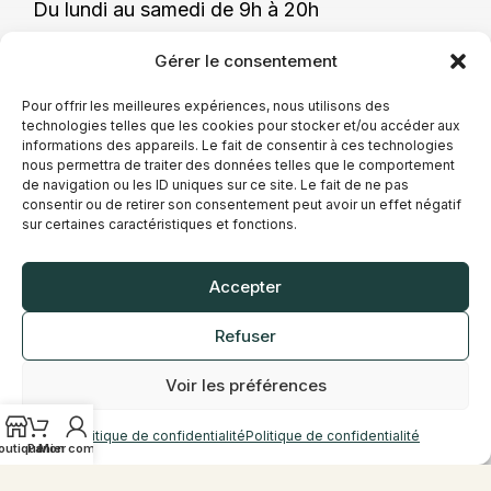
Du lundi au samedi de 9h à 20h
Téléphone
Gérer le consentement
03 21 54 67 22
Pour offrir les meilleures expériences, nous utilisons des
technologies telles que les cookies pour stocker et/ou accéder aux
informations des appareils. Le fait de consentir à ces technologies
nous permettra de traiter des données telles que le comportement
Présentation
de navigation ou les ID uniques sur ce site. Le fait de ne pas
consentir ou de retirer son consentement peut avoir un effet négatif
sur certaines caractéristiques et fonctions.
La boutique Vap’Station de Béthune propose
une sélection de produits de vape destinée à
Accepter
différents profils d’utilisateurs. Cigarettes
électroniques, e-liquides et accessoires sont
disponibles afin de s’adapter à diverses
Refuser
pratiques.
Nos conseillers vous accueillent en magasin
Voir les préférences
pour vous accompagner dans vos choix.
Politique de confidentialité
Politique de confidentialité
outique
Panier
Mon compte