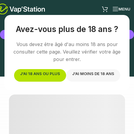
MENU
Avez-vous plus de 18 ans ?
BOUTIQUE
Chambéry
Vous devez être âgé d'au moins 18 ans pour
consulter cette page. Veuillez vérifier votre âge
Votre boutique vape à Chambéry – Conseil
personnalisé et expertise
pour entrer.
J'AI 18 ANS OU PLUS
J'AI MOINS DE 18 ANS