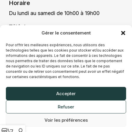
Horaire
Du lundi au samedi de 10h00 à 19h00
Téléphone
Gérer le consentement
04 79 72 89 88
Pour offrir les meilleures expériences, nous utilisons des
technologies telles que les cookies pour stocker et/ou accéder aux
informations des appareils. Le fait de consentir à ces technologies
Présentation
nous permettra de traiter des données telles que le comportement
de navigation ou les ID uniques sur ce site. Le fait de ne pas
consentir ou de retirer son consentement peut avoir un effet négatif
La boutique Vap’Station de Chambéry met à
sur certaines caractéristiques et fonctions.
disposition des solutions de vape adaptées à
différents usages. Vous y trouverez
Accepter
notamment des e-liquides majoritairement
fabriqués en France et des équipements
Refuser
variés.
Sur place, les conseillers vous accueillent et
vous orientent selon vos attentes et vos
Voir les préférences
habitudes.