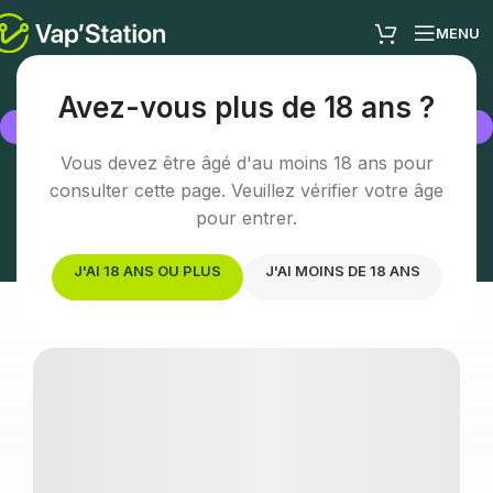
MENU
Avez-vous plus de 18 ans ?
BOUTIQUE
La Rochelle / Puilboreau
Vous devez être âgé d'au moins 18 ans pour
consulter cette page. Veuillez vérifier votre âge
Votre boutique vape à La Rochelle – Conseil
personnalisé et expertise
pour entrer.
J'AI 18 ANS OU PLUS
J'AI MOINS DE 18 ANS