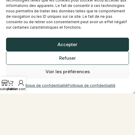
technologies telles que les cookies pour stocker et/ou accéder aux
05 46 67 73 17
informations des appareils. Le fait de consentir à ces technologies
nous permettra de traiter des données telles que le comportement
de navigation ou les ID uniques sur ce site. Le fait de ne pas
consentir ou de retirer son consentement peut avoir un effet négatif
sur certaines caractéristiques et fonctions.
Présentation
Accepter
Située à Puilboreau, à proximité de La
Rochelle, la boutique Vap’Station met à
disposition une sélection de cigarettes
Refuser
électroniques, d’e-liquides et d’accessoires
pour accompagner chaque utilisateur.
Voir les préférences
Sur place, notre équipe vous accueille et vous
accompagne afin de vous orienter vers des
Politique de confidentialité
Politique de confidentialité
solutions adaptées à votre usage.
outique
Panier
Mon compte
Notre boutique