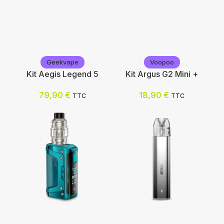
Vap'Station
Vap'Station
Nicotine (mg/mL) :
Geekvape
Voopoo
Nicotine (mg/mL) :
Kit Aegis Legend 5
Kit Argus G2 Mini +
0
3
0
79,90
€
18,90
€
TTC
TTC
6
3
12
6
12
Choix des options
Choix des options
Geekvape
Voopoo