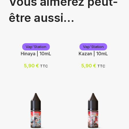
Vous aimerez peut-
être aussi…
Vap'Station
Vap'Station
Hinaya | 10mL
Kazan | 10mL
5,90
€
5,90
€
TTC
TTC