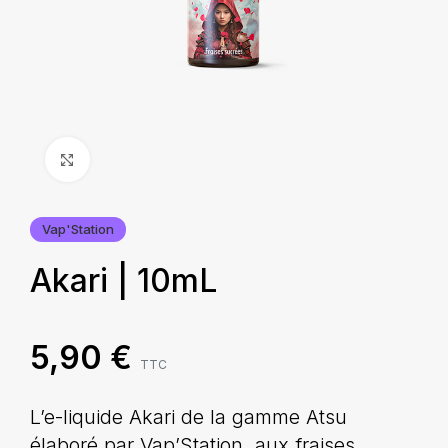
Agrandir
Vap'Station
Akari | 10mL
5,90
€
TTC
L’e-liquide Akari de la gamme Atsu
élaboré par Vap’Station, aux fraises