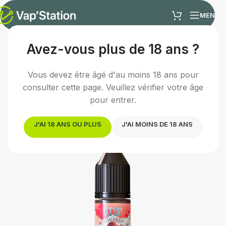
MENU
Avez-vous plus de 18 ans ?
Accueil
/
E-liquides
/
E-liquide fruité
Vous devez être âgé d'au moins 18 ans pour
consulter cette page. Veuillez vérifier votre âge
pour entrer.
J'AI 18 ANS OU PLUS
J'AI MOINS DE 18 ANS