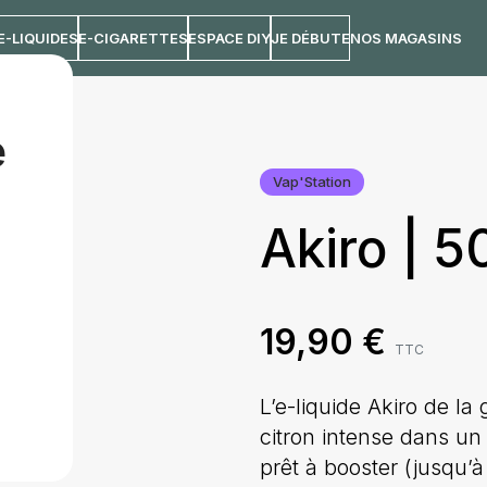
E-LIQUIDES
E-CIGARETTES
ESPACE DIY
JE DÉBUTE
NOS MAGASINS
e
Vap'Station
Akiro | 
19,90
€
TTC
L’e-liquide Akiro de l
citron intense dans un
prêt à booster (jusqu’à