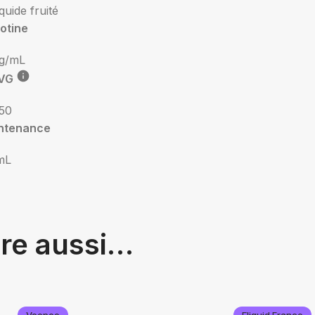
iquide fruité
otine
g/mL
VG
50
ntenance
mL
tre aussi…