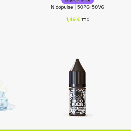
Eliquid France
Nicopulse | 50PG-50VG
1,49
€
TTC
Eliquid France