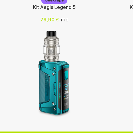
Geekvape
Kit Aegis Legend 5
K
79,90
€
TTC
Geekvape
Voopoo