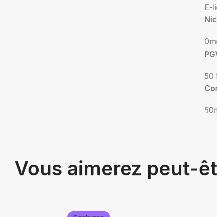
E-l
Nic
0m
PG
50 
Co
50
Vous aimerez peut-ê