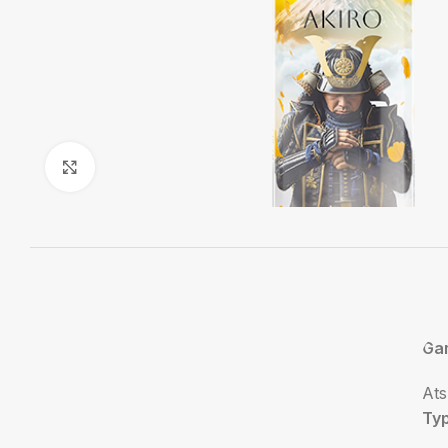
Agrandir
Ga
At
Ty