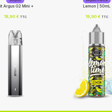
Voopoo
Eliquid France
it Argus G2 Mini +
Lemon | 50mL
18,90
€
19,90
€
TTC
TTC
Eliquid France