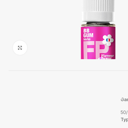
Agrandir
Ga
50/
Ty