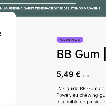
E-LIQUIDES
E-CIGARETTES
ESPACE DIY
JE DÉBUTE
NOS MAGASINS
e
Flavour Power
BB Gum 
5,49
€
TTC
L’e-liquide BB Gum de
Power, au chewing-gu
disponible en plusieurs