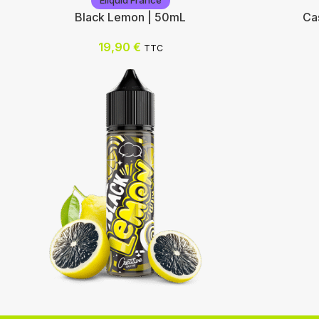
Eliquid France
Black Lemon | 50mL
Ca
19,90
€
TTC
Eliquid France
Eliquid F