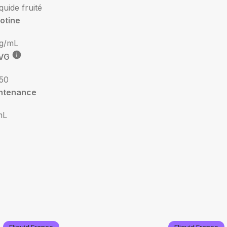
iquide fruité
otine
g/mL
VG
50
ntenance
mL