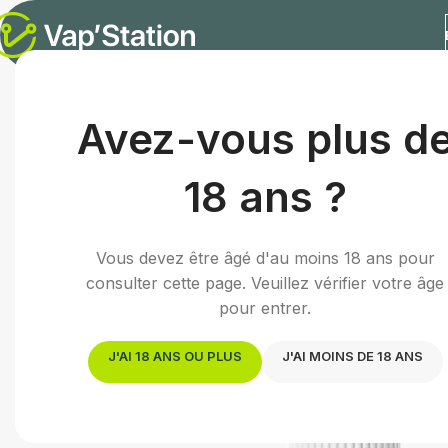
Accueil
/
E-liquides
/
E-liquide fruité
/
BB Gum | 10mL
Avez-vous plus d
18 ans ?
Vous devez être âgé d'au moins 18 ans pour
consulter cette page. Veuillez vérifier votre âge
pour entrer.
J'AI 18 ANS OU PLUS
J'AI MOINS DE 18 ANS