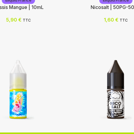
Eliquid France
Eliquid France
ssis Mangue | 10mL
Nicosalt | 50PG-5
5,90
€
1,60
€
TTC
TTC
rance
Eliquid France