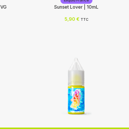
Eliquid France
0VG
Sunset Lover | 10mL
5,90
€
TTC
Eliquid France