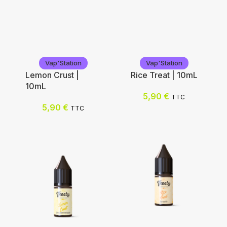
Geekvape
Voopoo
Vap'Station
Vap'Station
Lemon Crust |
Rice Treat | 10mL
Choix des options
Choix des options
10mL
5,90
€
TTC
5,90
€
TTC
Vap'Station