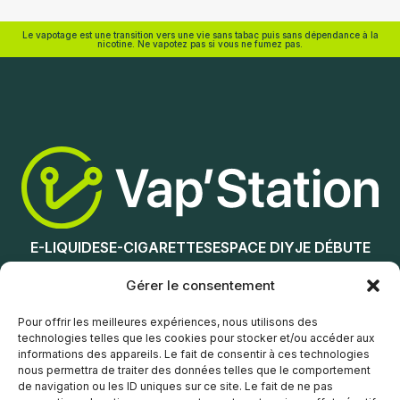
Vap'Station
Le vapotage est une transition vers une vie sans tabac puis sans dépendance à la
nicotine. Ne vapotez pas si vous ne fumez pas.
Nicotine (mg/mL) :
0
3
Nicotine (mg/mL) :
6
0
12
3
6
Choix des options
12
E-LIQUIDES
E-CIGARETTES
ESPACE DIY
JE DÉBUTE
Choix des options
NOS MAGASINS
Gérer le consentement
Service client
Pour offrir les meilleures expériences, nous utilisons des
technologies telles que les cookies pour stocker et/ou accéder aux
informations des appareils. Le fait de consentir à ces technologies
nous permettra de traiter des données telles que le comportement
de navigation ou les ID uniques sur ce site. Le fait de ne pas