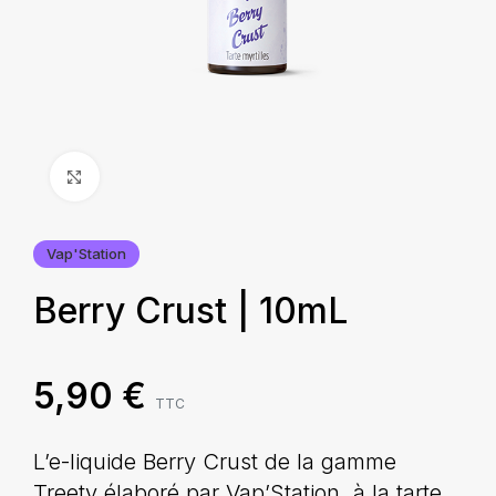
Agrandir
Vap'Station
Berry Crust | 10mL
5,90
€
TTC
L’e-liquide Berry Crust de la gamme
Treety élaboré par Vap’Station, à la tarte