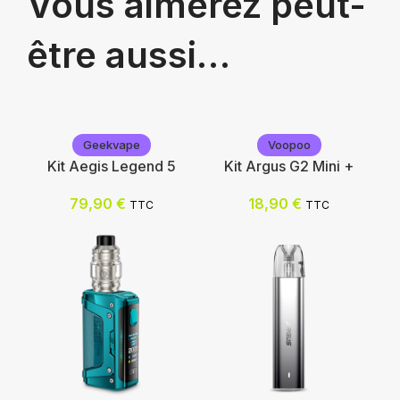
Vous aimerez peut-
être aussi…
Geekvape
Voopoo
Kit Aegis Legend 5
Kit Argus G2 Mini +
79,90
€
18,90
€
TTC
TTC