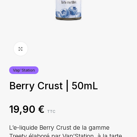
Agrandir
Vap'Station
Berry Crust | 50mL
19,90
€
TTC
L’e-liquide Berry Crust de la gamme
Treety élaboré par Vap’Station, à la tarte