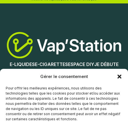
Ajouter au panier
Lire la suite
E-LIQUIDES
E-CIGARETTES
ESPACE DIY
JE DÉBUTE
NOS MAGASINS
Gérer le consentement
Service client
Pour offrir les meilleures expériences, nous utilisons des
technologies telles que les cookies pour stocker et/ou accéder aux
informations des appareils. Le fait de consentir à ces technologies
nous permettra de traiter des données telles que le comportement
de navigation ou les ID uniques sur ce site. Le fait de ne pas
consentir ou de retirer son consentement peut avoir un effet négatif
sur certaines caractéristiques et fonctions.
© Vap’Station
2026