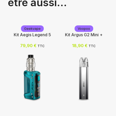
être aussi…
Geekvape
Voopoo
Kit Aegis Legend 5
Kit Argus G2 Mini +
79,90
€
18,90
€
TTC
TTC
Geekvape
Voopoo