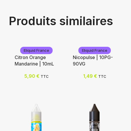
Produits similaires
Eliquid France
Eliquid France
Citron Orange
Nicopulse | 10PG-
Mandarine | 10mL
90VG
5,90
€
1,49
€
TTC
TTC