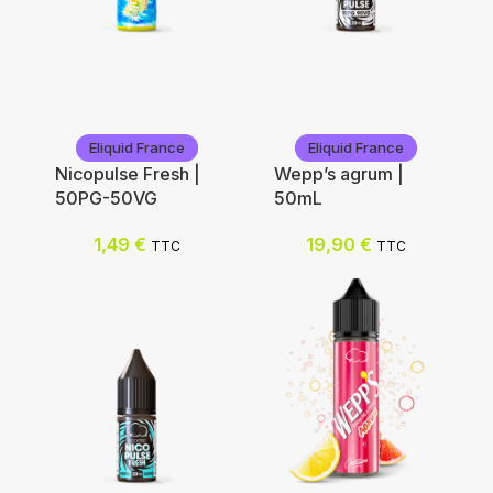
Eliquid France
Eliquid France
Eliquid France
Eliquid France
Nicopulse Fresh |
Wepp’s agrum |
50PG-50VG
50mL
Nicotine (mg/mL) :
Ajouter au panier
1,49
€
19,90
€
TTC
TTC
3
6
12
0
18
Choix des options