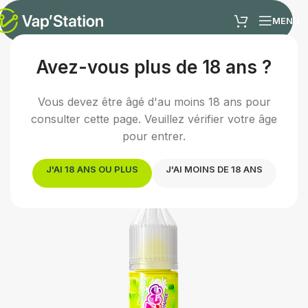
MENU
Avez-vous plus de 18 ans ?
Accueil
/
E-liquides
/
E-liquide fruité
Vous devez être âgé d'au moins 18 ans pour
consulter cette page. Veuillez vérifier votre âge
pour entrer.
J'AI 18 ANS OU PLUS
J'AI MOINS DE 18 ANS