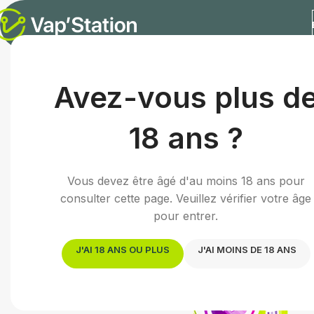
Accueil
/
E-liquides
/
E-liquide fruité
/
Bloody Summer No F
Avez-vous plus d
18 ans ?
Vous devez être âgé d'au moins 18 ans pour
consulter cette page. Veuillez vérifier votre âge
pour entrer.
J'AI 18 ANS OU PLUS
J'AI MOINS DE 18 ANS