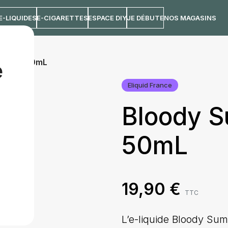
E-LIQUIDES
E-CIGARETTES
ESPACE DIY
JE DÉBUTE
NOS MAGASINS
resh | 50mL
e
Eliquid France
Bloody S
50mL
19,90
€
TTC
L’e-liquide Bloody Su