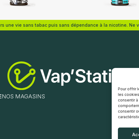
rance
Eliquid France
ers une vie sans tabac puis sans dépendance à la nicotine. Ne 
au panier
Ajouter au panier
Pour offrir
les cookies
E
NOS MAGASINS
consentir à
comportemen
consentir o
caractérist
Ac