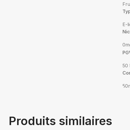
Fru
Ty
E-l
Nic
0m
PG
50 
Co
50
Produits similaires