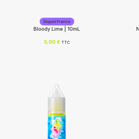
Eliquid France
Bloody Lime | 10mL
N
5,90
€
TTC