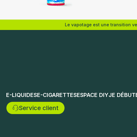
Eliquid France
Eliquid F
Le vapotage est une transition v
Nicotine (mg/mL) :
Ajouter 
0
3
6
12
E-LIQUIDES
E-CIGARETTES
ESPACE DIY
JE DÉBUT
Choix des options
Service client