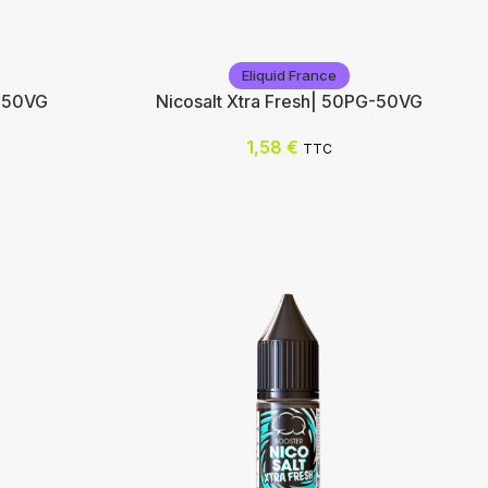
Eliquid France
G-50VG
Nicosalt Xtra Fresh| 50PG-50VG
1,58
€
TTC