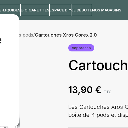
E-LIQUIDES
E-CIGARETTES
ESPACE DIY
JE DÉBUTE
NOS MAGASINS
artouches pods
/
Cartouches Xros Corex 2.0
e
Vaporesso
Cartouch
13,90
€
TTC
Les Cartouches Xros C
boîte de 4 pods et dis