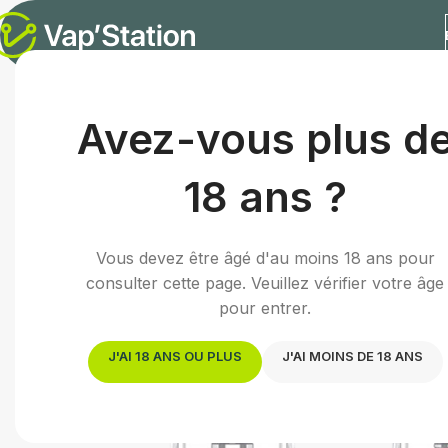
Accueil
/
Cigarette électronique
/
Atomiseur e-cigarette
/
C
Avez-vous plus d
18 ans ?
Vous devez être âgé d'au moins 18 ans pour
consulter cette page. Veuillez vérifier votre âge
pour entrer.
J'AI 18 ANS OU PLUS
J'AI MOINS DE 18 ANS