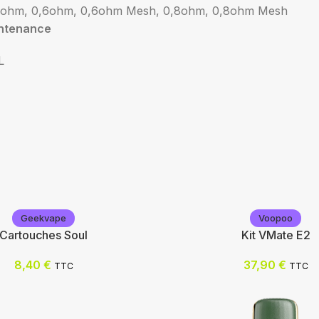
4ohm, 0,6ohm, 0,6ohm Mesh, 0,8ohm, 0,8ohm Mesh
ntenance
L
Geekvape
Voopoo
Cartouches Soul
Kit VMate E2
8,40
€
37,90
€
TTC
TTC