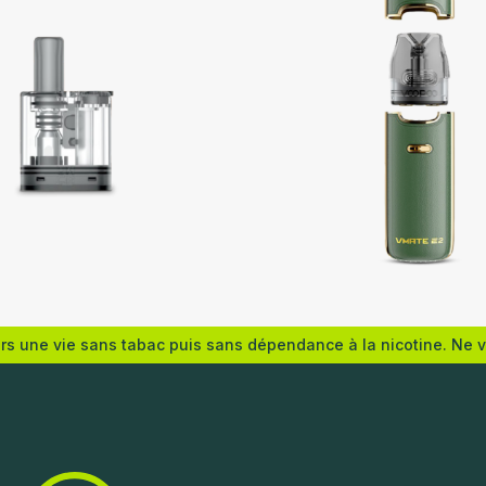
e
Voopoo
ers une vie sans tabac puis sans dépendance à la nicotine. Ne 
s options
Choix des options