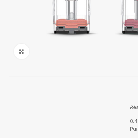
Agrandir
Ré
0.
Pu