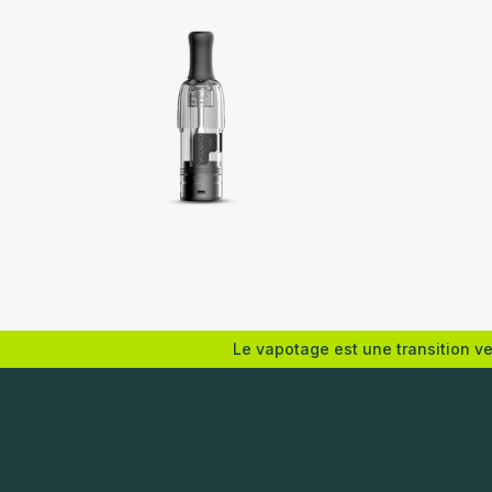
Voopoo
Geekvap
Le vapotage est une transition v
Choix des options
Choix de