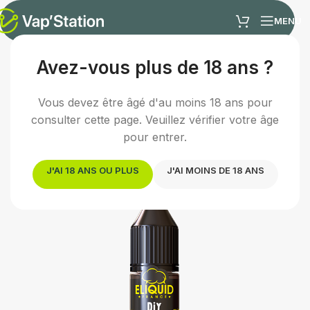
MENU
Avez-vous plus de 18 ans ?
Accueil
/
E-liquides
/
Arômes concentrés DIY
Vous devez être âgé d'au moins 18 ans pour
consulter cette page. Veuillez vérifier votre âge
pour entrer.
J'AI 18 ANS OU PLUS
J'AI MOINS DE 18 ANS