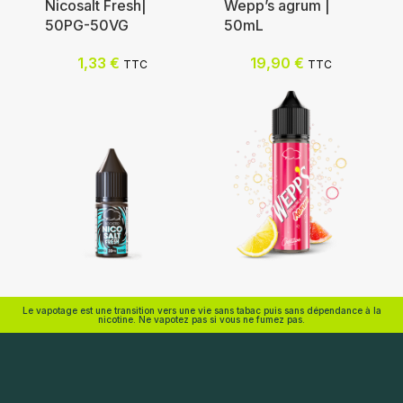
Nicosalt Fresh|
Wepp’s agrum |
50PG-50VG
50mL
Nicotine (mg/mL) :
Nicotine (mg/mL) :
1,33
€
19,90
€
TTC
TTC
0
3
3
6
6
12
12
0
18
Choix des options
Choix des options
Eliquid France
Eliquid France
Le vapotage est une transition vers une vie sans tabac puis sans dépendance à la
nicotine. Ne vapotez pas si vous ne fumez pas.