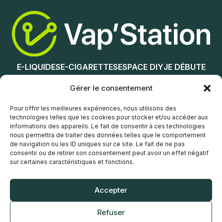
Ajouter au panier
Ajouter au panier
E-LIQUIDES
E-CIGARETTES
ESPACE DIY
JE DÉBUTE
NOS MAGASINS
Gérer le consentement
Service client
Pour offrir les meilleures expériences, nous utilisons des
technologies telles que les cookies pour stocker et/ou accéder aux
informations des appareils. Le fait de consentir à ces technologies
nous permettra de traiter des données telles que le comportement
de navigation ou les ID uniques sur ce site. Le fait de ne pas
consentir ou de retirer son consentement peut avoir un effet négatif
sur certaines caractéristiques et fonctions.
© Vap’Station
2026
Accepter
POLITIQUE DE CONFIDENTIALITÉ
Refuser
CONDITIONS GÉNÉRALES DE VENTE