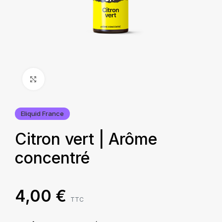
Agrandir
Eliquid France
Citron vert | Arôme
concentré
4,00
€
TTC