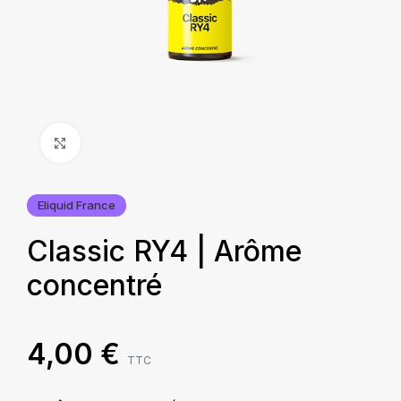
Agrandir
Eliquid France
Classic RY4 | Arôme
concentré
4,00
€
TTC