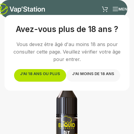
MENU
Avez-vous plus de 18 ans ?
Accueil
/
E-liquides
/
Arômes concentrés DIY
Vous devez être âgé d'au moins 18 ans pour
consulter cette page. Veuillez vérifier votre âge
pour entrer.
J'AI 18 ANS OU PLUS
J'AI MOINS DE 18 ANS