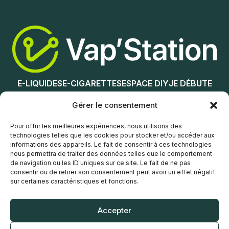
Ajouter au panier
Ajouter au panier
E-LIQUIDES
E-CIGARETTES
ESPACE DIY
JE DÉBUTE
NOS MAGASINS
Gérer le consentement
Service client
Pour offrir les meilleures expériences, nous utilisons des
technologies telles que les cookies pour stocker et/ou accéder aux
informations des appareils. Le fait de consentir à ces technologies
nous permettra de traiter des données telles que le comportement
de navigation ou les ID uniques sur ce site. Le fait de ne pas
consentir ou de retirer son consentement peut avoir un effet négatif
sur certaines caractéristiques et fonctions.
© Vap’Station
2026
Accepter
POLITIQUE DE CONFIDENTIALITÉ