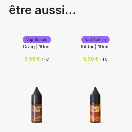
être aussi…
Vap'Station
Vap'Station
Craig | 10mL
Kildar | 10mL
5,90
€
5,90
€
TTC
TTC