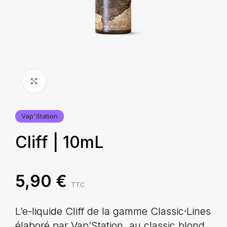
Agrandir
Vap'Station
Cliff | 10mL
5,90
€
TTC
L’e-liquide Cliff de la gamme Classic⸱Lines
élaboré par Vap’Station, au classic blond