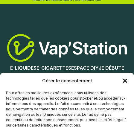
Choix des options
Choix des options
E-LIQUIDES
E-CIGARETTES
ESPACE DIY
JE DÉBUTE
NOS MAGASINS
Gérer le consentement
Service client
Pour offrir les meilleures expériences, nous utilisons des
technologies telles que les cookies pour stocker et/ou accéder aux
informations des appareils. Le fait de consentir à ces technologies
nous permettra de traiter des données telles que le comportement
de navigation ou les ID uniques sur ce site. Le fait de ne pas
consentir ou de retirer son consentement peut avoir un effet négatif
sur certaines caractéristiques et fonctions.
© Vap’Station
2026