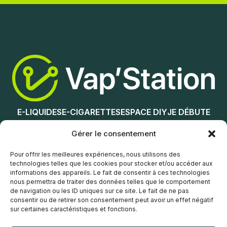
Ajouter au panier
Ajouter au panier
E-LIQUIDES
E-CIGARETTES
ESPACE DIY
JE DÉBUTE
NOS MAGASINS
Gérer le consentement
Service client
Pour offrir les meilleures expériences, nous utilisons des
technologies telles que les cookies pour stocker et/ou accéder aux
informations des appareils. Le fait de consentir à ces technologies
nous permettra de traiter des données telles que le comportement
de navigation ou les ID uniques sur ce site. Le fait de ne pas
consentir ou de retirer son consentement peut avoir un effet négatif
sur certaines caractéristiques et fonctions.
© Vap’Station
2026