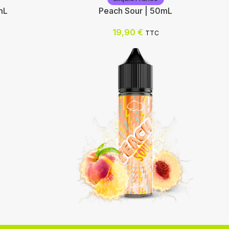
mL
Peach Sour | 50mL
19,90
€
TTC
Eliquid France