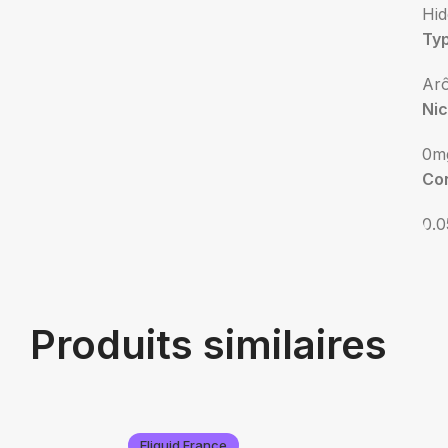
Hid
Ty
Ar
Nic
0m
Con
0.0
Produits similaires
Eliquid France