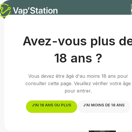
Accueil
/
E-liquides
/
Arômes concentrés DIY
/
Green Oasi
Avez-vous plus d
18 ans ?
Vous devez être âgé d'au moins 18 ans pour
consulter cette page. Veuillez vérifier votre âge
pour entrer.
J'AI 18 ANS OU PLUS
J'AI MOINS DE 18 ANS