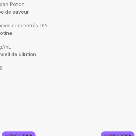
den Potion
pe de saveur
ômes concentrés DIY
otine
g/mL
seil de dilution
5
Eliquid France
Eliquid France