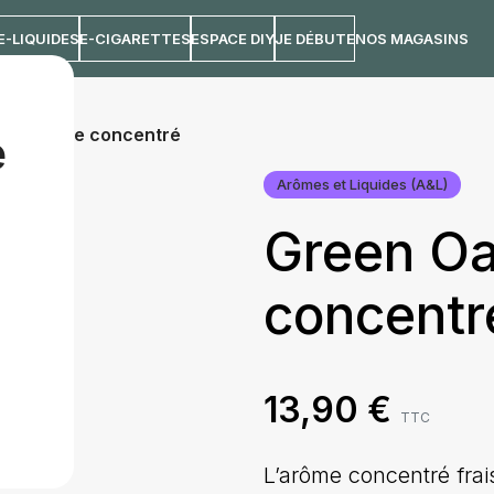
E-LIQUIDES
E-CIGARETTES
ESPACE DIY
JE DÉBUTE
NOS MAGASINS
s | Arôme concentré
e
Arômes et Liquides (A&L)
Green Oa
concentr
13,90
€
TTC
L’arôme concentré fra