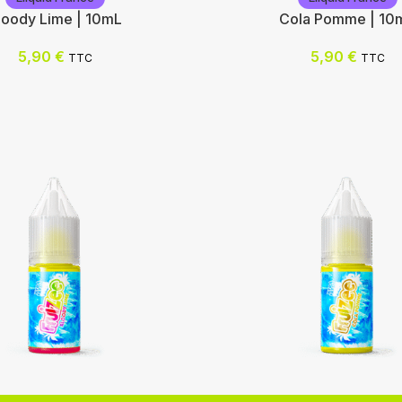
loody Lime | 10mL
Cola Pomme | 10
5,90
€
5,90
€
TTC
TTC
rance
Eliquid France