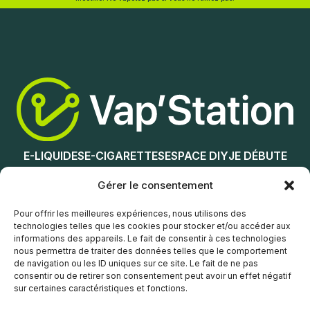
Choix des options
Lire la suite
E-LIQUIDES
E-CIGARETTES
ESPACE DIY
JE DÉBUTE
NOS MAGASINS
Gérer le consentement
Service client
Pour offrir les meilleures expériences, nous utilisons des
technologies telles que les cookies pour stocker et/ou accéder aux
informations des appareils. Le fait de consentir à ces technologies
nous permettra de traiter des données telles que le comportement
de navigation ou les ID uniques sur ce site. Le fait de ne pas
consentir ou de retirer son consentement peut avoir un effet négatif
sur certaines caractéristiques et fonctions.
© Vap’Station
2026