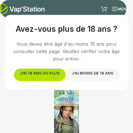
MENU
Avez-vous plus de 18 ans ?
Accueil
/
E-liquides
/
E-liquide fruité
Vous devez être âgé d'au moins 18 ans pour
consulter cette page. Veuillez vérifier votre âge
pour entrer.
J'AI 18 ANS OU PLUS
J'AI MOINS DE 18 ANS