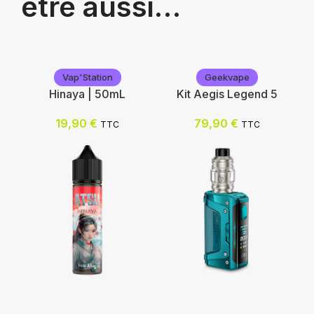
être aussi…
Vap'Station
Geekvape
Hinaya | 50mL
Kit Aegis Legend 5
19,90
€
79,90
€
TTC
TTC
Vap'Station
Geekvape