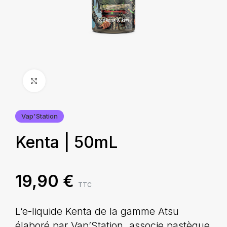
Agrandir
Vap'Station
Kenta | 50mL
19,90
€
TTC
L’e-liquide Kenta de la gamme Atsu
élaboré par Vap’Station, associe pastèque