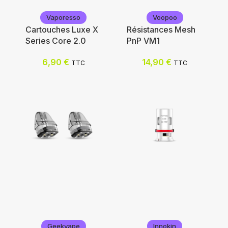
Vaporesso
Voopoo
Cartouches Luxe X
Résistances Mesh
Series Core 2.0
PnP VM1
6,90
€
14,90
€
TTC
TTC
Vaporesso
Voopoo
Geekvape
Innokin