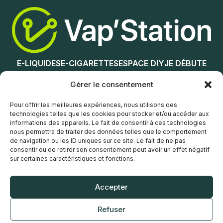
Choix des options
E-LIQUIDES
E-CIGARETTES
ESPACE DIY
JE DÉBUTE
NOS MAGASINS
Gérer le consentement
Service client
Pour offrir les meilleures expériences, nous utilisons des
technologies telles que les cookies pour stocker et/ou accéder aux
informations des appareils. Le fait de consentir à ces technologies
nous permettra de traiter des données telles que le comportement
de navigation ou les ID uniques sur ce site. Le fait de ne pas
consentir ou de retirer son consentement peut avoir un effet négatif
sur certaines caractéristiques et fonctions.
© Vap’Station
2026
Accepter
POLITIQUE DE CONFIDENTIALITÉ
Refuser
CONDITIONS GÉNÉRALES DE VENTE