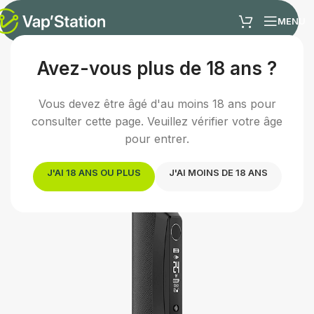
MENU
Avez-vous plus de 18 ans ?
Accueil
/
Cigarette électronique
/
Kit box
Vous devez être âgé d'au moins 18 ans pour
consulter cette page. Veuillez vérifier votre âge
pour entrer.
J'AI 18 ANS OU PLUS
J'AI MOINS DE 18 ANS