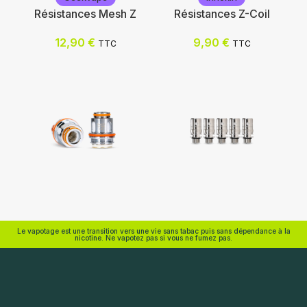
Résistances Mesh Z
Résistances Z-Coil
12,90
€
9,90
€
TTC
TTC
Choix des options
Ajouter au panier
Geekvape
Innokin
Le vapotage est une transition vers une vie sans tabac puis sans dépendance à la
nicotine. Ne vapotez pas si vous ne fumez pas.
Choix des options