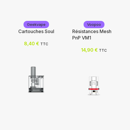
Geekvape
Voopoo
Cartouches Soul
Résistances Mesh
PnP VM1
8,40
€
TTC
14,90
€
TTC
Geekvape
Voopoo