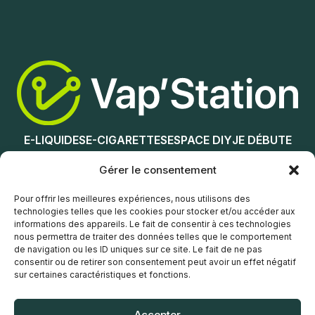
Choix des options
Choix des options
E-LIQUIDES
E-CIGARETTES
ESPACE DIY
JE DÉBUTE
NOS MAGASINS
Gérer le consentement
Service client
Pour offrir les meilleures expériences, nous utilisons des
technologies telles que les cookies pour stocker et/ou accéder aux
informations des appareils. Le fait de consentir à ces technologies
nous permettra de traiter des données telles que le comportement
de navigation ou les ID uniques sur ce site. Le fait de ne pas
consentir ou de retirer son consentement peut avoir un effet négatif
sur certaines caractéristiques et fonctions.
© Vap’Station
2026
Accepter