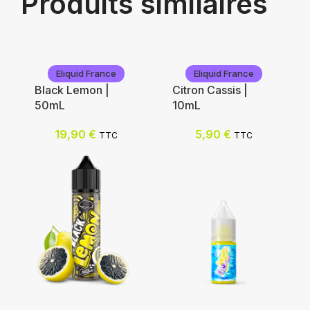
Produits similaires
Eliquid France
Eliquid France
Black Lemon |
Citron Cassis |
50mL
10mL
19,90
€
5,90
€
TTC
TTC
Eliquid France
Eliquid France