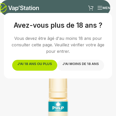
MENU
Avez-vous plus de 18 ans ?
Accueil
/
E-liquides
/
E-liquide menthe
Vous devez être âgé d'au moins 18 ans pour
consulter cette page. Veuillez vérifier votre âge
pour entrer.
J'AI 18 ANS OU PLUS
J'AI MOINS DE 18 ANS