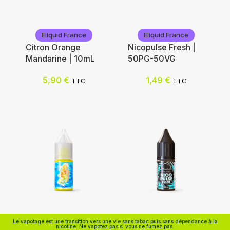
Eliquid France
Eliquid France
Citron Orange
Nicopulse Fresh |
Mandarine | 10mL
50PG-50VG
Ajouter au panier
Nicotine (mg/mL) :
5,90
€
1,49
€
TTC
TTC
0
3
6
12
Choix des options
Eliquid France
Eliquid France
Le vapotage est une transition vers une vie sans tabac puis sans dépendance à la
nicotine. Ne vapotez pas si vous ne fumez pas.