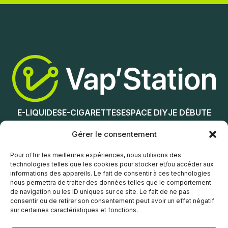
Nicotine (mg/mL) :
Ajouter au panier
3
6
12
E-LIQUIDES
E-CIGARETTES
ESPACE DIY
JE DÉBUTE
0
18
NOS MAGASINS
Gérer le consentement
Choix des options
Service client
Pour offrir les meilleures expériences, nous utilisons des
technologies telles que les cookies pour stocker et/ou accéder aux
informations des appareils. Le fait de consentir à ces technologies
nous permettra de traiter des données telles que le comportement
de navigation ou les ID uniques sur ce site. Le fait de ne pas
consentir ou de retirer son consentement peut avoir un effet négatif
sur certaines caractéristiques et fonctions.
© Vap’Station
2026