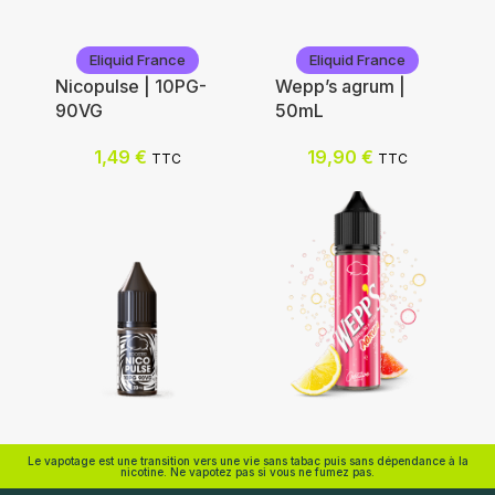
Eliquid France
Eliquid France
Nicopulse | 10PG-
Wepp’s agrum |
90VG
50mL
Ajouter au panier
Nicotine (mg/mL) :
1,49
€
19,90
€
TTC
TTC
0
3
6
12
Choix des options
Eliquid France
Eliquid France
Le vapotage est une transition vers une vie sans tabac puis sans dépendance à la
nicotine. Ne vapotez pas si vous ne fumez pas.