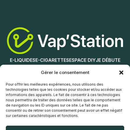
Ajouter au panier
Ajouter au panier
E-LIQUIDES
E-CIGARETTES
ESPACE DIY
JE DÉBUTE
NOS MAGASINS
Gérer le consentement
Service client
Pour offrir les meilleures expériences, nous utilisons des
technologies telles que les cookies pour stocker et/ou accéder aux
informations des appareils. Le fait de consentir à ces technologies
nous permettra de traiter des données telles que le comportement
de navigation ou les ID uniques sur ce site. Le fait de ne pas
consentir ou de retirer son consentement peut avoir un effet négatif
sur certaines caractéristiques et fonctions.
© Vap’Station
2026