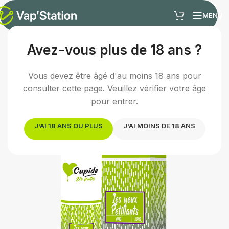
MENU
Avez-vous plus de 18 ans ?
Accueil
/
E-liquides
/
E-liquide fruité
Vous devez être âgé d'au moins 18 ans pour
consulter cette page. Veuillez vérifier votre âge
pour entrer.
J'AI 18 ANS OU PLUS
J'AI MOINS DE 18 ANS