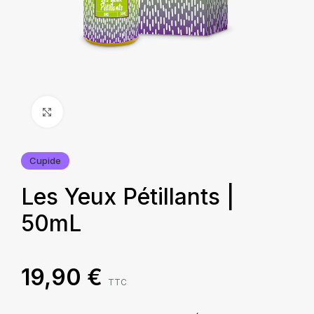
Agrandir
Cupide
Les Yeux Pétillants |
50mL
19,90
€
TTC