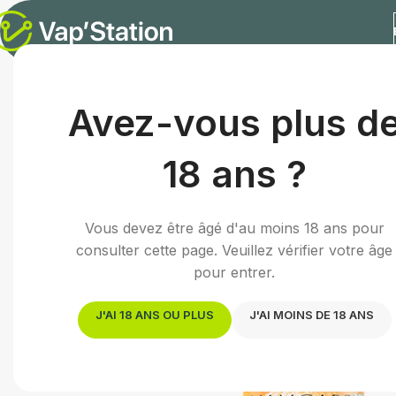
Accueil
/
E-liquides
/
E-liquide fruité
/
Mangabei | 50mL
Avez-vous plus d
18 ans ?
Vous devez être âgé d'au moins 18 ans pour
consulter cette page. Veuillez vérifier votre âge
pour entrer.
J'AI 18 ANS OU PLUS
J'AI MOINS DE 18 ANS