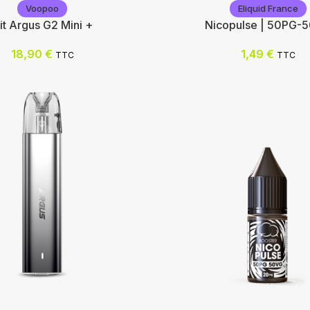
Voopoo
Eliquid France
it Argus G2 Mini +
Nicopulse | 50PG-
18,90
€
1,49
€
TTC
TTC
Eliquid France