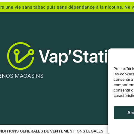
ers une vie sans tabac puis sans dépendance à la nicotine. Ne 
s options
Lire la suite
Pour offrir
les cookies
E
NOS MAGASINS
consentir à
comportemen
consentir o
caractérist
Ac
NDITIONS GÉNÉRALES DE VENTE
MENTIONS LÉGALES