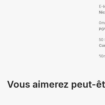
E-l
Nic
0m
PG
50 
Co
50
Vous aimerez peut-ê