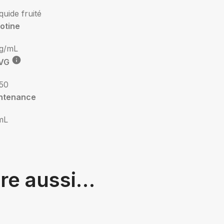
iquide fruité
otine
g/mL
VG
50
ntenance
mL
tre aussi…