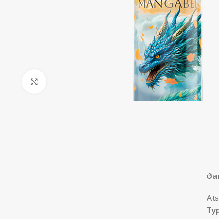
Agrandir
Ga
At
Ty