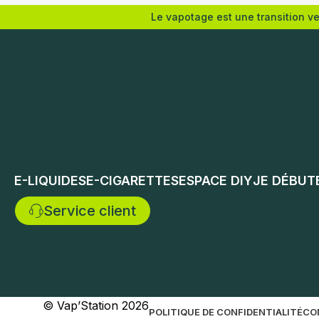
Le vapotage est une transition v
Choix des options
Choix de
E-LIQUIDES
E-CIGARETTES
ESPACE DIY
JE DÉBUT
Service client
© Vap’Station
2026
POLITIQUE DE CONFIDENTIALITÉ
CO