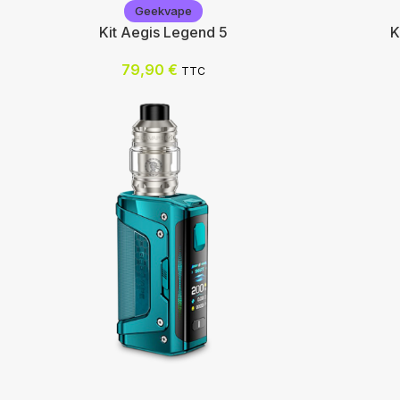
Geekvape
Kit Aegis Legend 5
K
79,90
€
TTC
Geekvape
Voopoo