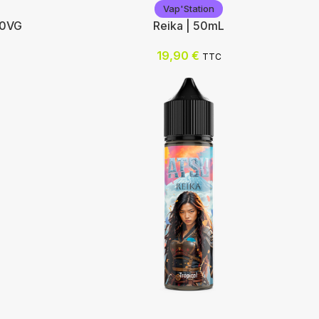
Vap'Station
50VG
Reika | 50mL
19,90
€
TTC
Vap'Station