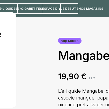
E-LIQUIDES
E-CIGARETTES
ESPACE DIY
JE DÉBUTE
NOS MAGASINS
e
Vap'Station
Mangabe
19,90
€
TTC
L’e-liquide Mangabei d
associe mangue, papay
nicotine prêt à vaper o