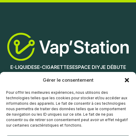
Ajouter au panier
Ajouter au panier
E-LIQUIDES
E-CIGARETTES
ESPACE DIY
JE DÉBUTE
NOS MAGASINS
Gérer le consentement
Service client
Pour offrir les meilleures expériences, nous utilisons des
technologies telles que les cookies pour stocker et/ou accéder aux
informations des appareils. Le fait de consentir à ces technologies
nous permettra de traiter des données telles que le comportement
de navigation ou les ID uniques sur ce site. Le fait de ne pas
consentir ou de retirer son consentement peut avoir un effet négatif
sur certaines caractéristiques et fonctions.
© Vap’Station
2026