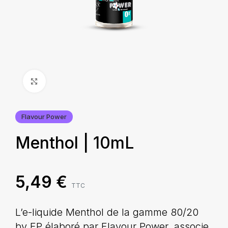
Agrandir
Flavour Power
Menthol | 10mL
5,49
€
TTC
L’e-liquide Menthol de la gamme 80/20
by FP élaboré par Flavour Power, associe