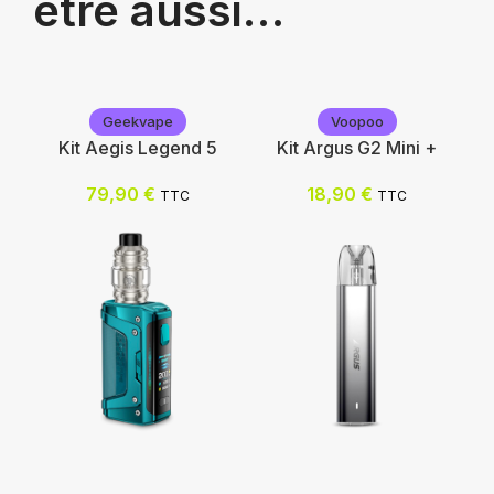
être aussi…
Geekvape
Voopoo
Kit Aegis Legend 5
Kit Argus G2 Mini +
79,90
€
18,90
€
TTC
TTC
Geekvape
Voopoo