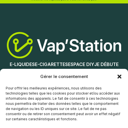
Ajouter au panier
Lire la suite
E-LIQUIDES
E-CIGARETTES
ESPACE DIY
JE DÉBUTE
NOS MAGASINS
Gérer le consentement
Service client
Pour offrir les meilleures expériences, nous utilisons des
technologies telles que les cookies pour stocker et/ou accéder aux
informations des appareils. Le fait de consentir à ces technologies
nous permettra de traiter des données telles que le comportement
de navigation ou les ID uniques sur ce site. Le fait de ne pas
consentir ou de retirer son consentement peut avoir un effet négatif
sur certaines caractéristiques et fonctions.
© Vap’Station
2026