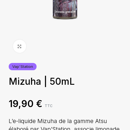
Agrandir
Vap'Station
Mizuha | 50mL
19,90
€
TTC
L’e-liquide Mizuha de la gamme Atsu
élaboré par Vap’Station, associe limonade