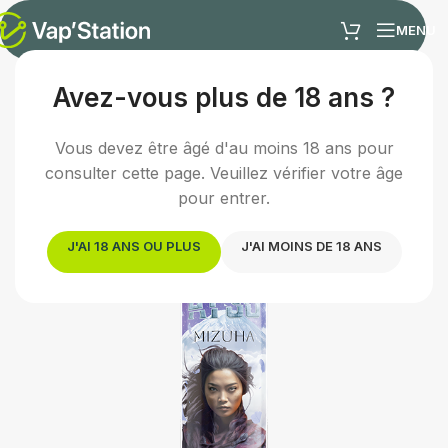
MENU
Avez-vous plus de 18 ans ?
Accueil
/
E-liquides
/
E-liquide fruité
Vous devez être âgé d'au moins 18 ans pour
consulter cette page. Veuillez vérifier votre âge
pour entrer.
J'AI 18 ANS OU PLUS
J'AI MOINS DE 18 ANS