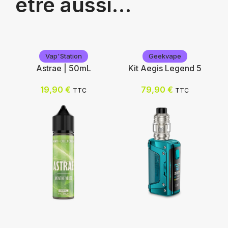
être aussi…
Vap'Station
Geekvape
Astrae | 50mL
Kit Aegis Legend 5
19,90
€
79,90
€
TTC
TTC
Vap'Station
Geekvape