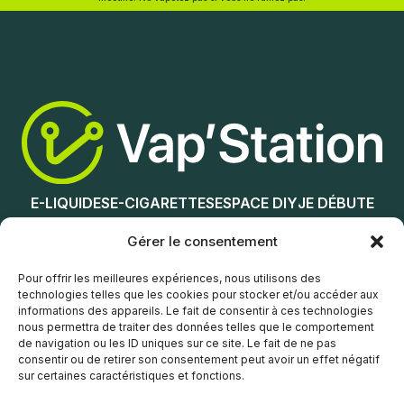
Choix des options
Lire la suite
E-LIQUIDES
E-CIGARETTES
ESPACE DIY
JE DÉBUTE
NOS MAGASINS
Gérer le consentement
Service client
Pour offrir les meilleures expériences, nous utilisons des
technologies telles que les cookies pour stocker et/ou accéder aux
informations des appareils. Le fait de consentir à ces technologies
nous permettra de traiter des données telles que le comportement
de navigation ou les ID uniques sur ce site. Le fait de ne pas
consentir ou de retirer son consentement peut avoir un effet négatif
sur certaines caractéristiques et fonctions.
© Vap’Station
2026