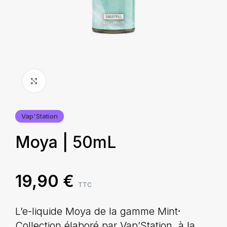
Agrandir
Vap'Station
Moya | 50mL
19,90
€
TTC
L’e-liquide Moya de la gamme Mint⸱
Collection élaboré par Vap’Station, à la