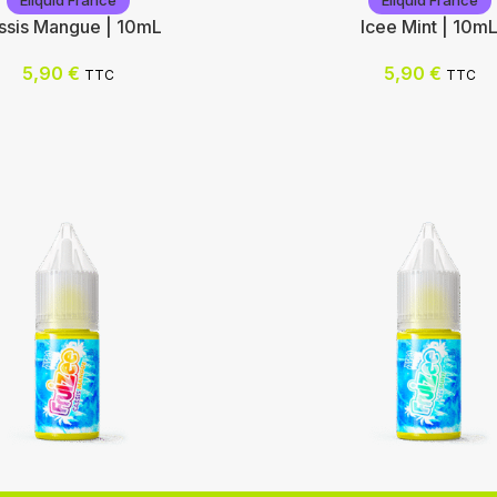
Eliquid France
Eliquid France
ssis Mangue | 10mL
Icee Mint | 10m
5,90
€
5,90
€
TTC
TTC
rance
Eliquid France