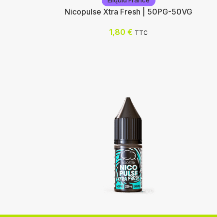
Eliquid France
L
Nicopulse Xtra Fresh | 50PG-50VG
1,80
€
TTC
Eliquid France