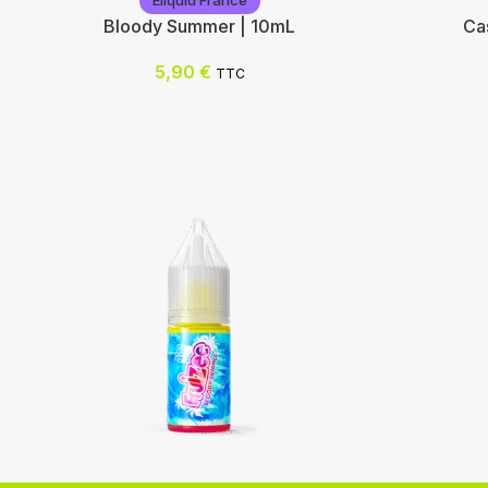
Eliquid France
Bloody Summer | 10mL
Ca
5,90
€
TTC
Eliquid France
Eliquid F