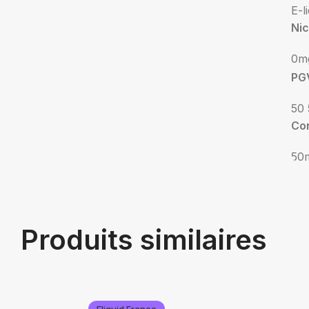
E-l
Nic
0m
PG
50 
Co
50
Produits similaires