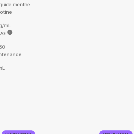
iquide menthe
otine
g/mL
VG
50
ntenance
mL