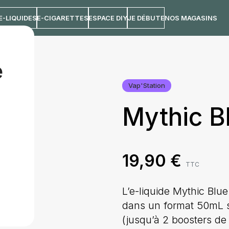
E-LIQUIDES
E-CIGARETTES
ESPACE DIY
JE DÉBUTE
NOS MAGASINS
L
e
Vap'Station
Mythic B
19,90
€
TTC
L’e-liquide Mythic Blue
dans un format 50mL sa
(jusqu’à 2 boosters de 