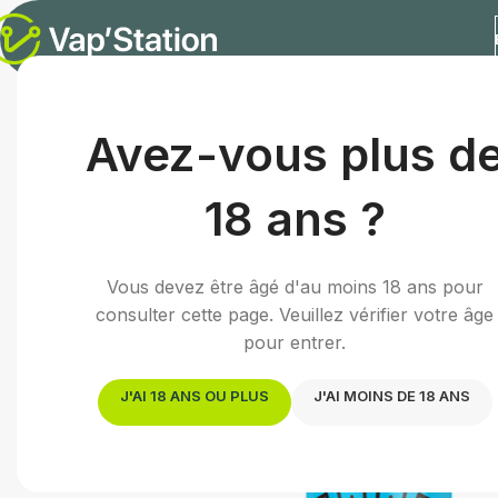
Accueil
/
E-liquides
/
E-liquide menthe
/
Mythic Blue | 50m
Avez-vous plus d
18 ans ?
Vous devez être âgé d'au moins 18 ans pour
consulter cette page. Veuillez vérifier votre âge
pour entrer.
J'AI 18 ANS OU PLUS
J'AI MOINS DE 18 ANS