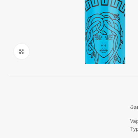
Agrandir
Ga
Vap
Ty