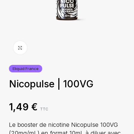
Agrandir
Eliquid France
Nicopulse | 100VG
1,49
€
TTC
Le booster de nicotine Nicopulse 100VG
(20mg/mL) en format 10mL à diluer avec