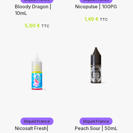
Bloody Dragon |
Nicopulse | 100PG
10mL
1,49
€
TTC
5,90
€
TTC
Eliquid France
Eliquid France
Eliquid France
Eliquid France
Nicosalt Fresh|
Peach Sour | 50mL