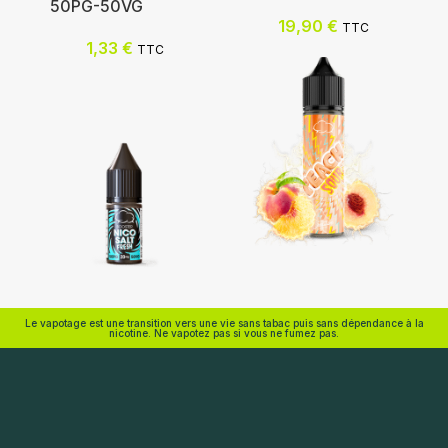
Ajouter au panier
50PG-50VG
19,90
€
TTC
Nicotine (mg/mL) :
1,33
€
TTC
0
3
6
12
18
Choix des options
Eliquid France
Eliquid France
Le vapotage est une transition vers une vie sans tabac puis sans dépendance à la
nicotine. Ne vapotez pas si vous ne fumez pas.
Ajouter au panier