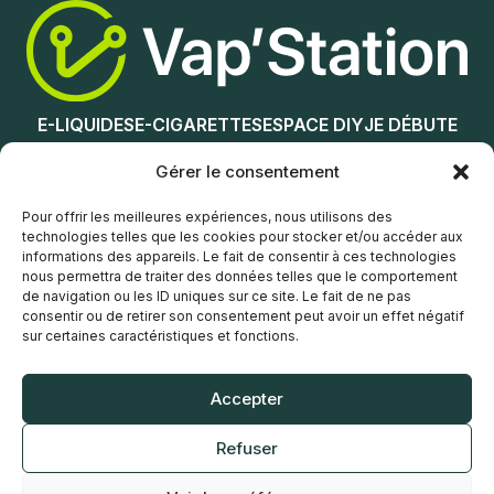
Ajouter au panier
E-LIQUIDES
E-CIGARETTES
ESPACE DIY
JE DÉBUTE
NOS MAGASINS
Gérer le consentement
Service client
Pour offrir les meilleures expériences, nous utilisons des
technologies telles que les cookies pour stocker et/ou accéder aux
informations des appareils. Le fait de consentir à ces technologies
nous permettra de traiter des données telles que le comportement
de navigation ou les ID uniques sur ce site. Le fait de ne pas
consentir ou de retirer son consentement peut avoir un effet négatif
sur certaines caractéristiques et fonctions.
© Vap’Station
2026
Accepter
POLITIQUE DE CONFIDENTIALITÉ
Refuser
CONDITIONS GÉNÉRALES DE VENTE
MENTIONS LÉGALES