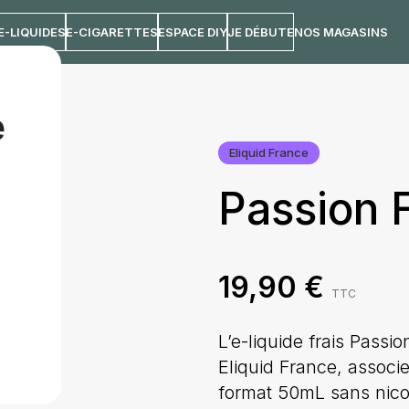
E-LIQUIDES
E-CIGARETTES
ESPACE DIY
JE DÉBUTE
NOS MAGASINS
e
Eliquid France
Passion F
19,90
€
TTC
L’e-liquide frais Pass
Eliquid France, associe
format 50mL sans nicot