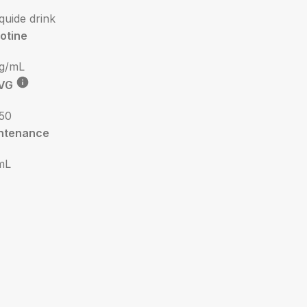
iquide drink
otine
g/mL
VG
50
ntenance
mL