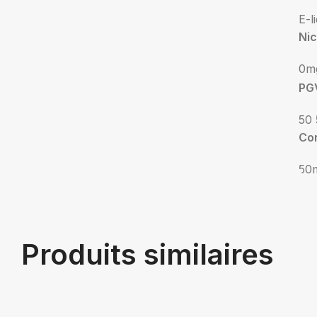
E-l
Nic
0m
PG
50 
Co
50
Produits similaires