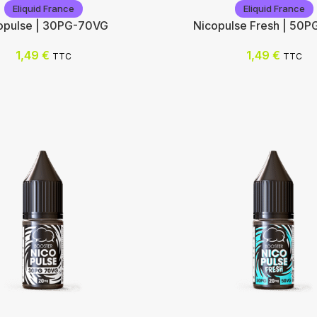
Eliquid France
Eliquid France
opulse | 30PG-70VG
Nicopulse Fresh | 50
1,49
€
1,49
€
TTC
TTC
rance
Eliquid France