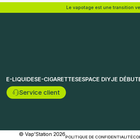
Le vapotage est une transition v
Ajouter au panier
Ajouter 
E-LIQUIDES
E-CIGARETTES
ESPACE DIY
JE DÉBUT
Service client
© Vap’Station
2026
POLITIQUE DE CONFIDENTIALITÉ
CO