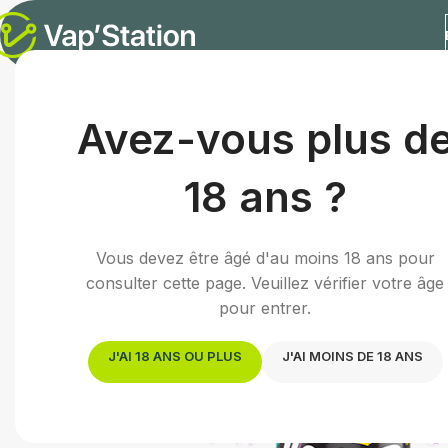
Accueil
/
E-liquides
/
E-liquide fruité
/
Passion Fruit | 50mL
Avez-vous plus d
18 ans ?
Vous devez être âgé d'au moins 18 ans pour
consulter cette page. Veuillez vérifier votre âge
pour entrer.
J'AI 18 ANS OU PLUS
J'AI MOINS DE 18 ANS