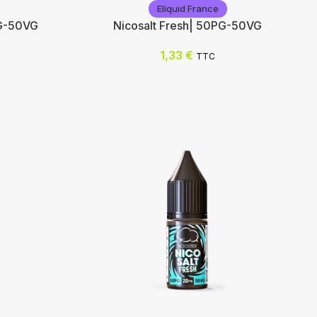
Eliquid France
PG-50VG
Nicosalt Fresh| 50PG-50VG
1,33
€
TTC
Eliquid France