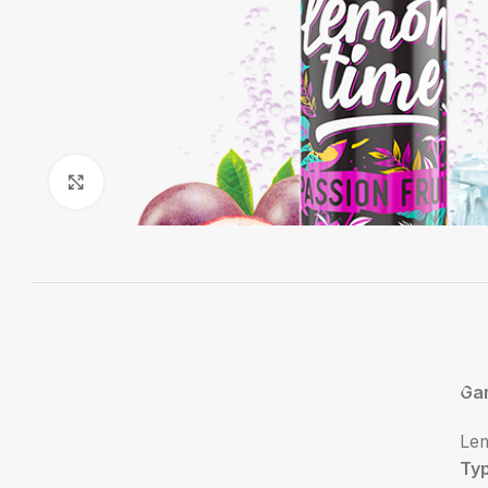
Agrandir
Ga
Le
Ty