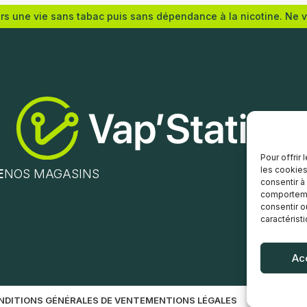
ers une vie sans tabac puis sans dépendance à la nicotine. Ne 
au panier
Ajouter au panier
Pour offrir
les cookies
E
NOS MAGASINS
consentir à
comportemen
consentir o
caractérist
Ac
NDITIONS GÉNÉRALES DE VENTE
MENTIONS LÉGALES