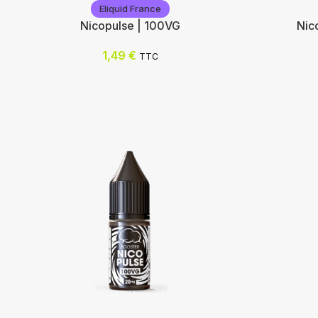
Eliquid France
Nicopulse | 100VG
Nic
1,49
€
TTC
Eliquid France
Eliquid F