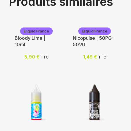
Produits similaires
Eliquid France
Eliquid France
Bloody Lime |
Nicopulse | 50PG-
10mL
50VG
5,90
€
1,49
€
TTC
TTC
Eliquid France
Eliquid France