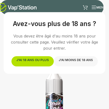
MENU
Avez-vous plus de 18 ans ?
Accueil
/
E-liquides
/
Sels de nicotine
Vous devez être âgé d'au moins 18 ans pour
consulter cette page. Veuillez vérifier votre âge
pour entrer.
J'AI 18 ANS OU PLUS
J'AI MOINS DE 18 ANS