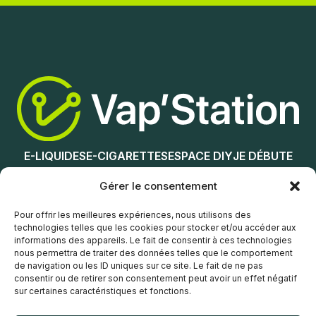
Ajouter au panier
Ajouter au panier
E-LIQUIDES
E-CIGARETTES
ESPACE DIY
JE DÉBUTE
NOS MAGASINS
Gérer le consentement
Service client
Pour offrir les meilleures expériences, nous utilisons des
technologies telles que les cookies pour stocker et/ou accéder aux
informations des appareils. Le fait de consentir à ces technologies
nous permettra de traiter des données telles que le comportement
de navigation ou les ID uniques sur ce site. Le fait de ne pas
consentir ou de retirer son consentement peut avoir un effet négatif
sur certaines caractéristiques et fonctions.
© Vap’Station
2026