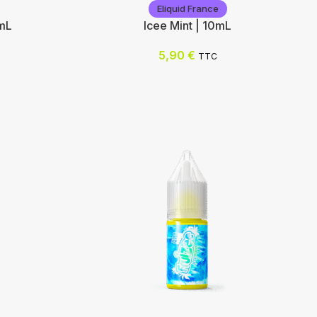
Eliquid France
mL
Icee Mint | 10mL
5,90
€
TTC
Eliquid France