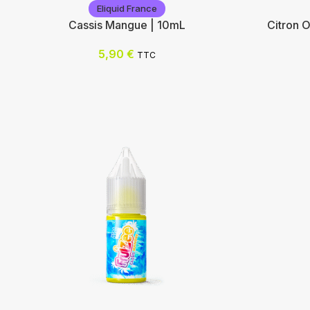
Eliquid France
Cassis Mangue | 10mL
Citron 
5,90
€
TTC
Eliquid France
Eliquid F