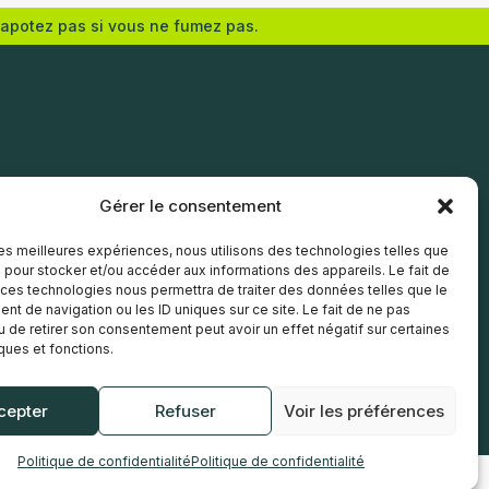
vapotez pas si vous ne fumez pas.
Nicotine (mg/mL) :
0
3
Gérer le consentement
6
12
 les meilleures expériences, nous utilisons des technologies telles que
18
 pour stocker et/ou accéder aux informations des appareils. Le fait de
 ces technologies nous permettra de traiter des données telles que le
t de navigation ou les ID uniques sur ce site. Le fait de ne pas
Choix des options
u de retirer son consentement peut avoir un effet négatif sur certaines
iques et fonctions.
cepter
Refuser
Voir les préférences
Politique de confidentialité
Politique de confidentialité