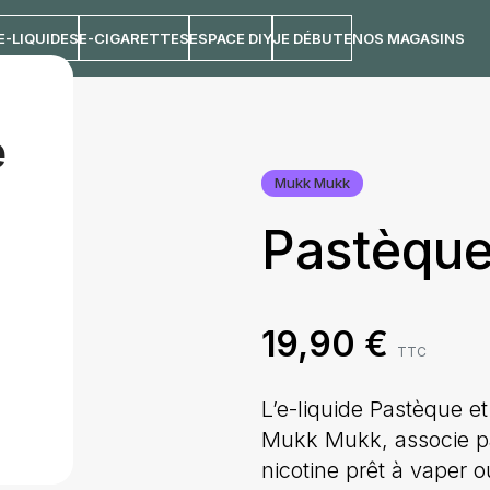
E-LIQUIDES
E-CIGARETTES
ESPACE DIY
JE DÉBUTE
NOS MAGASINS
 50mL
e
Mukk Mukk
Pastèque 
19,90
€
TTC
L’e-liquide Pastèque e
Mukk Mukk, associe pa
nicotine prêt à vaper o