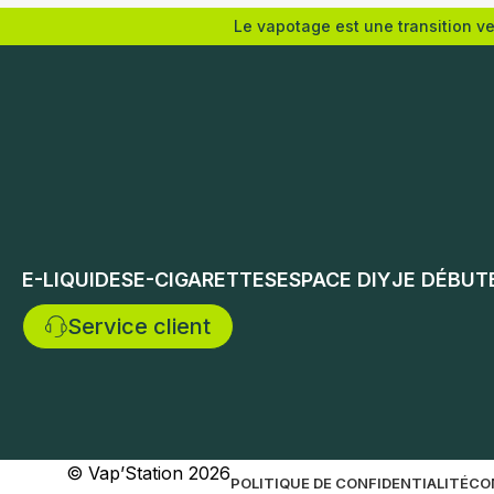
Le vapotage est une transition v
Nicotine (mg/mL) :
Nicotine 
3
6
3
12
6
0
12
0
18
Choix des options
E-LIQUIDES
E-CIGARETTES
ESPACE DIY
JE DÉBUT
Service client
Choix de
© Vap’Station
2026
POLITIQUE DE CONFIDENTIALITÉ
CO