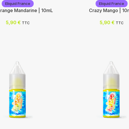
Eliquid France
Eliquid France
Orange Mandarine | 10mL
Crazy Mango | 10
5,90
€
5,90
€
TTC
TTC
rance
Eliquid France