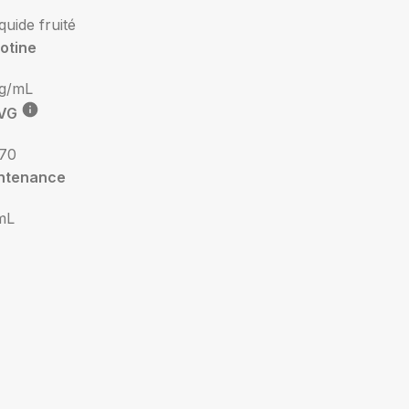
iquide fruité
otine
g/mL
VG
 70
ntenance
mL