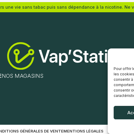
ers une vie sans tabac puis sans dépendance à la nicotine. Ne 
Nicotine (mg/mL) :
(mg/mL) :
0
3
6
12
18
Pour offrir
les cookies
E
NOS MAGASINS
consentir à
Choix des options
comportemen
s options
consentir o
caractérist
Ac
NDITIONS GÉNÉRALES DE VENTE
MENTIONS LÉGALES