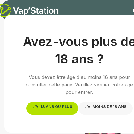
Accueil
/
E-liquides
/
E-liquide fruité
/
Pastèque et Litchi |
Avez-vous plus d
18 ans ?
Vous devez être âgé d'au moins 18 ans pour
consulter cette page. Veuillez vérifier votre âge
pour entrer.
J'AI 18 ANS OU PLUS
J'AI MOINS DE 18 ANS