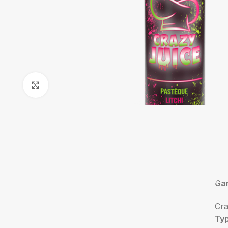
Agrandir
Ga
Cra
Ty