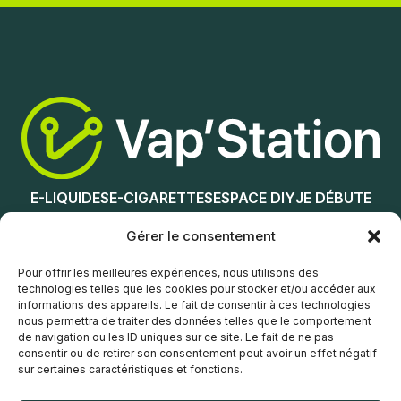
Ajouter au panier
Ajouter au panier
E-LIQUIDES
E-CIGARETTES
ESPACE DIY
JE DÉBUTE
NOS MAGASINS
Gérer le consentement
Service client
Pour offrir les meilleures expériences, nous utilisons des
technologies telles que les cookies pour stocker et/ou accéder aux
informations des appareils. Le fait de consentir à ces technologies
nous permettra de traiter des données telles que le comportement
de navigation ou les ID uniques sur ce site. Le fait de ne pas
consentir ou de retirer son consentement peut avoir un effet négatif
sur certaines caractéristiques et fonctions.
© Vap’Station
2026