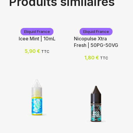
Produits similaires
Eliquid France
Eliquid France
Icee Mint | 10mL
Nicopulse Xtra
Fresh | 50PG-50VG
5,90
€
TTC
1,80
€
TTC
Eliquid France
Eliquid France