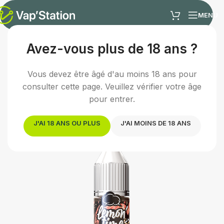
MENU
Avez-vous plus de 18 ans ?
Accueil
/
E-liquides
/
E-liquide fruité
Vous devez être âgé d'au moins 18 ans pour
consulter cette page. Veuillez vérifier votre âge
pour entrer.
J'AI 18 ANS OU PLUS
J'AI MOINS DE 18 ANS