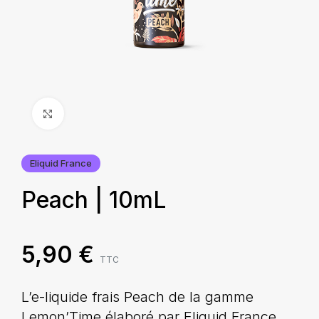
Agrandir
Eliquid France
Peach | 10mL
5,90
€
TTC
L’e-liquide frais Peach de la gamme
Lemon’Time élaboré par Eliquid France,