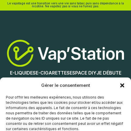
Le vapotage est une transition vers une vie sans tabac puis sans dépendance à la
nicotine. Ne vapotez pas si vous ne fumez pas.
Ajouter au panier
Nicotine (mg/mL) :
0
3
6
12
E-LIQUIDES
E-CIGARETTES
ESPACE DIY
JE DÉBUTE
18
NOS MAGASINS
Gérer le consentement
Choix des options
Service client
Pour offrir les meilleures expériences, nous utilisons des
technologies telles que les cookies pour stocker et/ou accéder aux
informations des appareils. Le fait de consentir à ces technologies
nous permettra de traiter des données telles que le comportement
de navigation ou les ID uniques sur ce site. Le fait de ne pas
consentir ou de retirer son consentement peut avoir un effet négatif
sur certaines caractéristiques et fonctions.