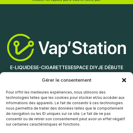
Nicotine (mg/mL) :
Nicotine (mg/mL) :
0
0
3
3
6
6
12
12
E-LIQUIDES
E-CIGARETTES
ESPACE DIY
JE DÉBUTE
Choix des options
Choix des options
NOS MAGASINS
Gérer le consentement
Service client
Pour offrir les meilleures expériences, nous utilisons des
technologies telles que les cookies pour stocker et/ou accéder aux
informations des appareils. Le fait de consentir à ces technologies
nous permettra de traiter des données telles que le comportement
de navigation ou les ID uniques sur ce site. Le fait de ne pas
consentir ou de retirer son consentement peut avoir un effet négatif
sur certaines caractéristiques et fonctions.
© Vap’Station
2026