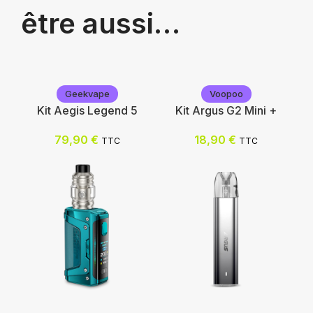
être aussi…
Geekvape
Voopoo
Kit Aegis Legend 5
Kit Argus G2 Mini +
79,90
€
18,90
€
TTC
TTC