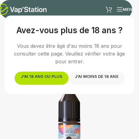
MENU
Avez-vous plus de 18 ans ?
Accueil
/
E-liquides
/
E-liquide fruité
Vous devez être âgé d'au moins 18 ans pour
consulter cette page. Veuillez vérifier votre âge
pour entrer.
J'AI 18 ANS OU PLUS
J'AI MOINS DE 18 ANS