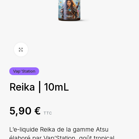
Agrandir
Vap'Station
Reika | 10mL
5,90
€
TTC
L’e-liquide Reika de la gamme Atsu
élaboré par Vap’Station, goût tropical