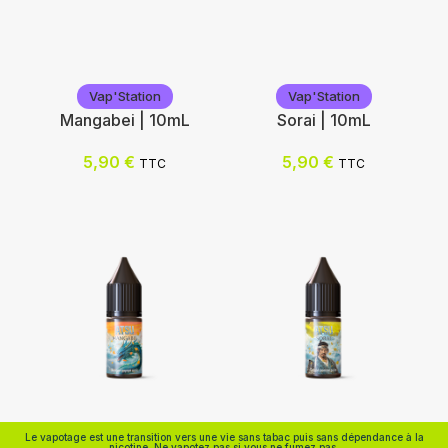
Geekvape
Voopoo
Vap'Station
Vap'Station
Mangabei | 10mL
Sorai | 10mL
Choix des options
Choix des options
5,90
€
5,90
€
TTC
TTC
Vap'Station
Vap'Station
Le vapotage est une transition vers une vie sans tabac puis sans dépendance à la
nicotine. Ne vapotez pas si vous ne fumez pas.