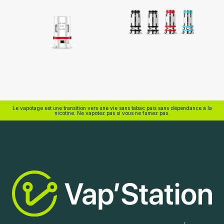
Voopoo
Voopoo
Le vapotage est une transition vers une vie sans tabac puis sans dépendance à la
nicotine. Ne vapotez pas si vous ne fumez pas.
Choix des options
Ajouter au panier