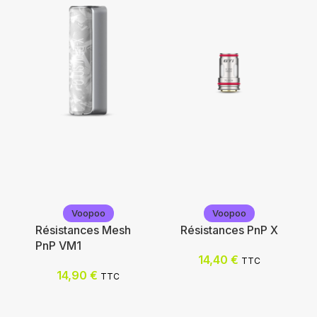
Smoktech
Vaporesso
Voopoo
Voopoo
Choix des options
Résistances Mesh
Résistances PnP X
PnP VM1
14,40
€
TTC
Choix des options
14,90
€
TTC