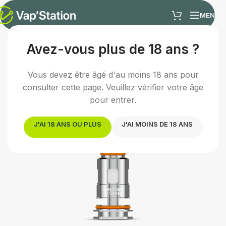
MENU
Avez-vous plus de 18 ans ?
Accueil
/
Cigarette électronique
/
Résistance e-cigarette
Vous devez être âgé d'au moins 18 ans pour
consulter cette page. Veuillez vérifier votre âge
pour entrer.
J'AI 18 ANS OU PLUS
J'AI MOINS DE 18 ANS