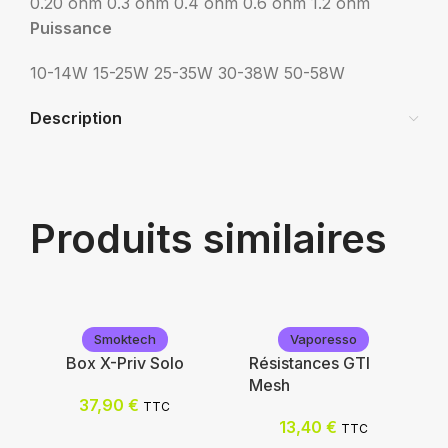
0.20 ohm
0.3 ohm
0.4 ohm
0.6 ohm
1.2 ohm
Puissance
10-14W
15-25W
25-35W
30-38W
50-58W
Description
Produits similaires
Smoktech
Vaporesso
Box X-Priv Solo
Résistances GTI
Mesh
37,90
€
TTC
13,40
€
TTC