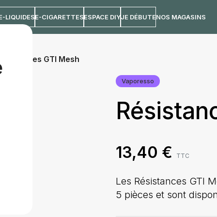
E-LIQUIDES
E-CIGARETTES
ESPACE DIY
JE DÉBUTE
NOS MAGASINS
ésistances GTI Mesh
e
Vaporesso
Résistan
13,40
€
TTC
Les Résistances GTI M
5 pièces et sont dispo