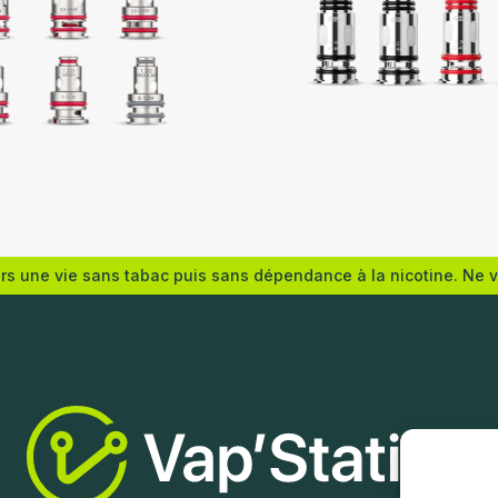
o
Voopoo
ers une vie sans tabac puis sans dépendance à la nicotine. Ne 
s options
Choix des options