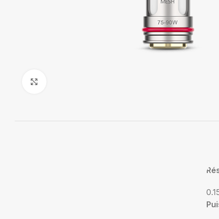
Agrandir
Ré
0.
Pu