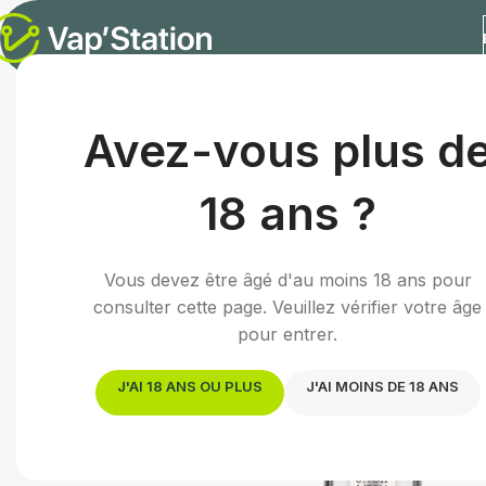
Accueil
/
Cigarette électronique
/
Résistance e-cigarette
/
R
Avez-vous plus d
18 ans ?
Vous devez être âgé d'au moins 18 ans pour
consulter cette page. Veuillez vérifier votre âge
pour entrer.
J'AI 18 ANS OU PLUS
J'AI MOINS DE 18 ANS