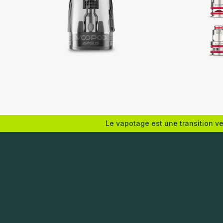
Voopoo
Vaporess
Le vapotage est une transition v
Choix des options
Choix de