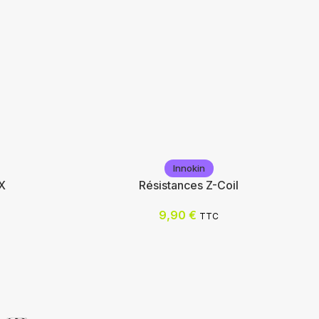
Innokin
X
Résistances Z-Coil
9,90
€
TTC