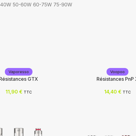
-40W
50-60W
60-75W
75-90W
Vaporesso
Voopoo
Résistances GTX
Résistances PnP 
11,90
€
14,40
€
TTC
TTC