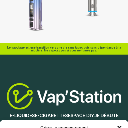
Voopoo
Aspire
Le vapotage est une transition vers une vie sans tabac puis sans dépendance à la
nicotine. Ne vapotez pas si vous ne fumez pas.
Choix des options
Choix des options
E-LIQUIDES
E-CIGARETTES
ESPACE DIY
JE DÉBUTE
NOS MAGASINS
Gérer le consentement