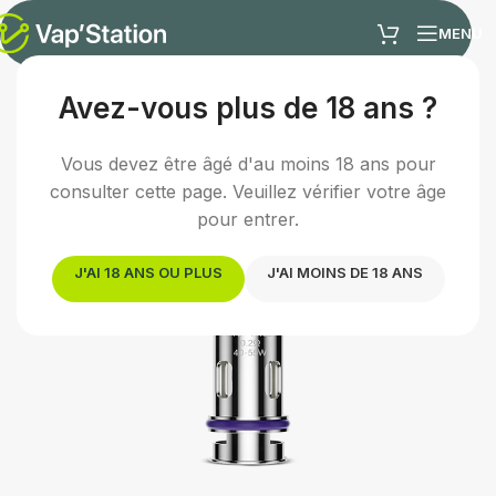
MENU
Avez-vous plus de 18 ans ?
Accueil
/
Cigarette électronique
/
Résistance e-cigarette
Vous devez être âgé d'au moins 18 ans pour
consulter cette page. Veuillez vérifier votre âge
pour entrer.
J'AI 18 ANS OU PLUS
J'AI MOINS DE 18 ANS