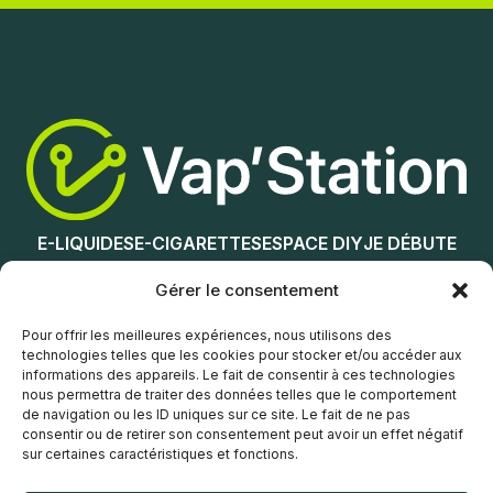
Nicotine (mg/mL) :
0
Ajouter au panier
3
6
12
E-LIQUIDES
E-CIGARETTES
ESPACE DIY
JE DÉBUTE
18
NOS MAGASINS
Gérer le consentement
Choix des options
Service client
Pour offrir les meilleures expériences, nous utilisons des
technologies telles que les cookies pour stocker et/ou accéder aux
informations des appareils. Le fait de consentir à ces technologies
nous permettra de traiter des données telles que le comportement
de navigation ou les ID uniques sur ce site. Le fait de ne pas
consentir ou de retirer son consentement peut avoir un effet négatif
sur certaines caractéristiques et fonctions.
© Vap’Station
2026