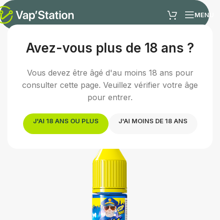
MENU
Avez-vous plus de 18 ans ?
Accueil
/
E-liquides
/
Sels de nicotine
Vous devez être âgé d'au moins 18 ans pour
consulter cette page. Veuillez vérifier votre âge
pour entrer.
J'AI 18 ANS OU PLUS
J'AI MOINS DE 18 ANS