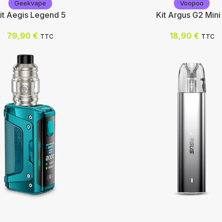
Geekvape
Voopoo
it Aegis Legend 5
Kit Argus G2 Mini
79,90
€
18,90
€
TTC
TTC
e
Voopoo