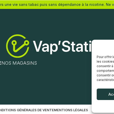
ers une vie sans tabac puis sans dépendance à la nicotine. Ne 
s options
Choix des options
Pour offrir
les cookies
E
NOS MAGASINS
consentir à
comportemen
consentir o
caractérist
Ac
NDITIONS GÉNÉRALES DE VENTE
MENTIONS LÉGALES