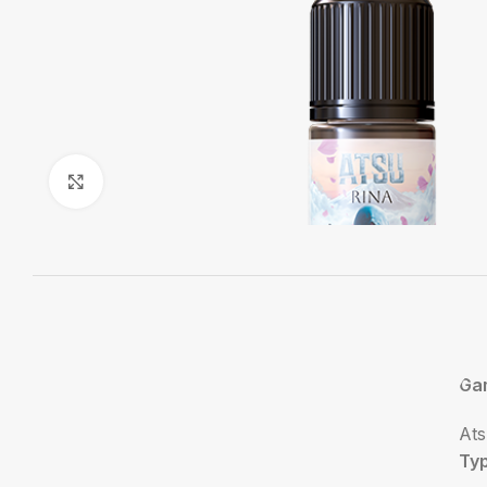
Agrandir
Ga
At
Ty