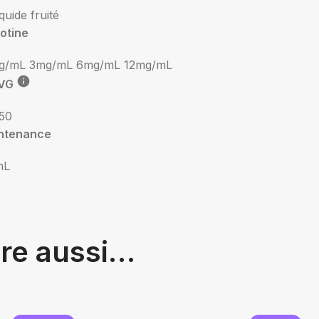
iquide fruité
otine
g/mL
3mg/mL
6mg/mL
12mg/mL
VG
50
ntenance
mL
tre aussi…