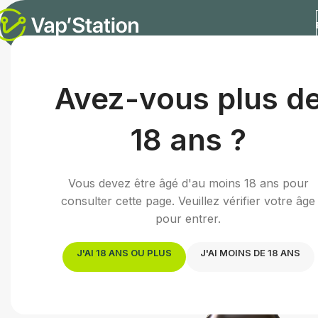
Accueil
/
E-liquides
/
E-liquide fruité
/
Rina | 10mL
Avez-vous plus d
18 ans ?
Vous devez être âgé d'au moins 18 ans pour
consulter cette page. Veuillez vérifier votre âge
pour entrer.
J'AI 18 ANS OU PLUS
J'AI MOINS DE 18 ANS