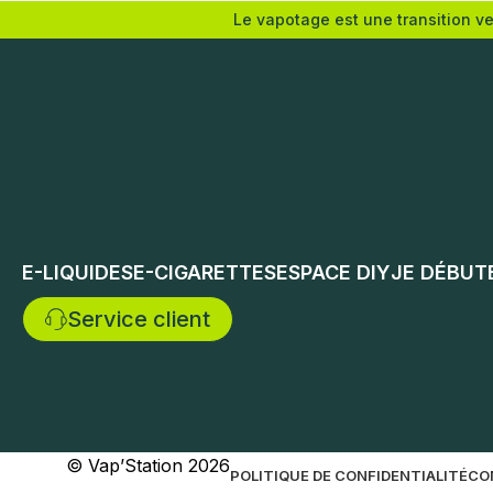
Le vapotage est une transition v
Nicotine (mg/mL) :
Choix de
0
3
6
12
Choix des options
E-LIQUIDES
E-CIGARETTES
ESPACE DIY
JE DÉBUT
Service client
© Vap’Station
2026
POLITIQUE DE CONFIDENTIALITÉ
CO