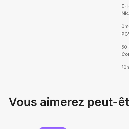
E-l
Nic
0m
PG
50 
Co
10
Vous aimerez peut-ê