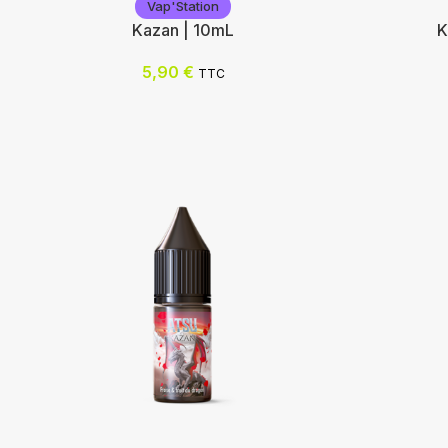
Vap'Station
Kazan | 10mL
K
5,90
€
TTC
Vap'Station
Geekvap