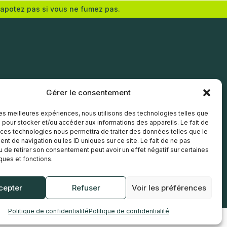
vapotez pas si vous ne fumez pas.
Nicotine (mg/mL) :
0
3
6
Gérer le consentement
12
 les meilleures expériences, nous utilisons des technologies telles que
 pour stocker et/ou accéder aux informations des appareils. Le fait de
Choix des options
 ces technologies nous permettra de traiter des données telles que le
t de navigation ou les ID uniques sur ce site. Le fait de ne pas
u de retirer son consentement peut avoir un effet négatif sur certaines
iques et fonctions.
cepter
Refuser
Voir les préférences
Politique de confidentialité
Politique de confidentialité