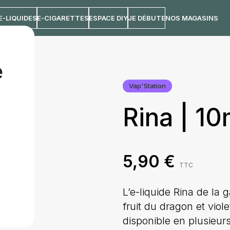
E-LIQUIDES
E-CIGARETTES
ESPACE DIY
JE DÉBUTE
NOS MAGASINS
e
Vap'Station
Rina | 1
5,90
€
TTC
L’e-liquide Rina de la
fruit du dragon et vio
disponible en plusieurs