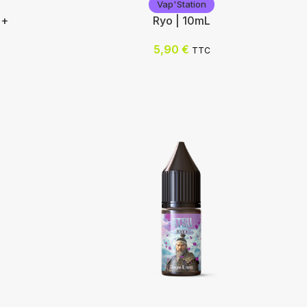
Vap'Station
 +
Ryo | 10mL
5,90
€
TTC
Vap'Station