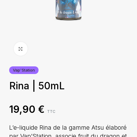
Agrandir
Vap'Station
Rina | 50mL
19,90
€
TTC
L’e-liquide Rina de la gamme Atsu élaboré
par Vap’Station, associe fruit du dragon et