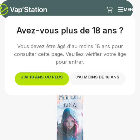
MENU
Avez-vous plus de 18 ans ?
Accueil
/
E-liquides
/
E-liquide fruité
Vous devez être âgé d'au moins 18 ans pour
consulter cette page. Veuillez vérifier votre âge
pour entrer.
J'AI 18 ANS OU PLUS
J'AI MOINS DE 18 ANS