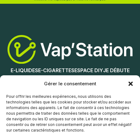
Ajouter au panier
Lire la suite
E-LIQUIDES
E-CIGARETTES
ESPACE DIY
JE DÉBUTE
NOS MAGASINS
Gérer le consentement
Service client
Pour offrir les meilleures expériences, nous utilisons des
technologies telles que les cookies pour stocker et/ou accéder aux
informations des appareils. Le fait de consentir à ces technologies
nous permettra de traiter des données telles que le comportement
de navigation ou les ID uniques sur ce site. Le fait de ne pas
consentir ou de retirer son consentement peut avoir un effet négatif
sur certaines caractéristiques et fonctions.
© Vap’Station
2026