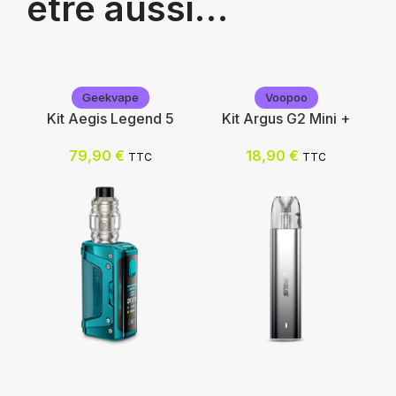
être aussi…
Geekvape
Voopoo
Kit Aegis Legend 5
Kit Argus G2 Mini +
79,90
€
18,90
€
TTC
TTC
Geekvape
Voopoo