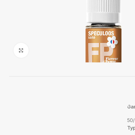
Agrandir
Ga
50/
Ty