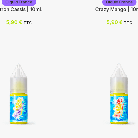
Eliquid France
Eliquid France
tron Cassis | 10mL
Crazy Mango | 10
5,90
€
5,90
€
TTC
TTC
rance
Eliquid France