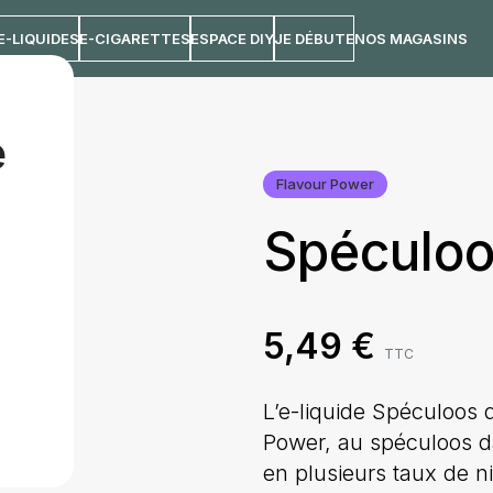
E-LIQUIDES
E-CIGARETTES
ESPACE DIY
JE DÉBUTE
NOS MAGASINS
mL
e
Flavour Power
Spéculoo
5,49
€
TTC
L’e-liquide Spéculoos
Power, au spéculoos d
en plusieurs taux de ni