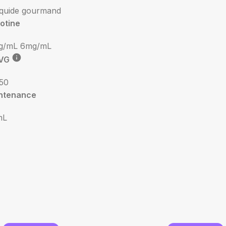
iquide gourmand
otine
g/mL
6mg/mL
VG
50
ntenance
mL