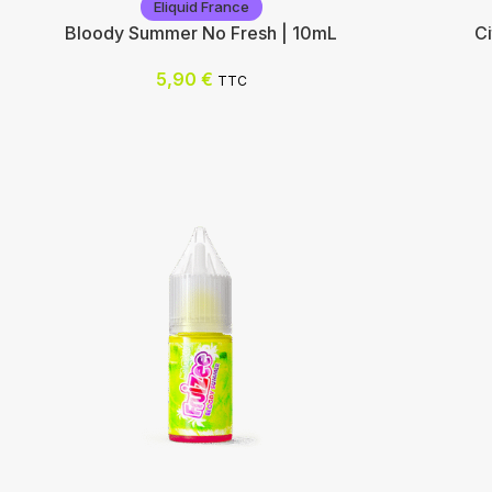
Eliquid France
Bloody Summer No Fresh | 10mL
Ci
5,90
€
TTC
Eliquid France
Eliquid F