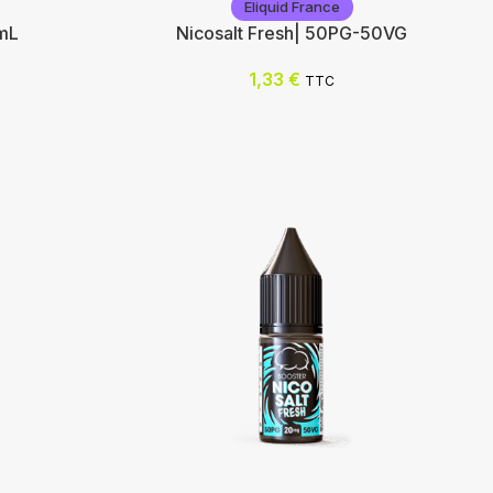
Eliquid France
mL
Nicosalt Fresh| 50PG-50VG
1,33
€
TTC
Eliquid France