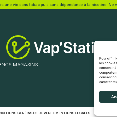
ers une vie sans tabac puis sans dépendance à la nicotine. Ne 
(mg/mL) :
Nicotine (mg/mL) :
0
3
6
12
18
Pour offrir
les cookies
s options
E
NOS MAGASINS
consentir à
Choix des options
comportemen
consentir o
caractérist
Ac
NDITIONS GÉNÉRALES DE VENTE
MENTIONS LÉGALES