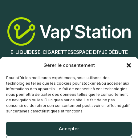
Ajouter au panier
Ajouter au panier
E-LIQUIDES
E-CIGARETTES
ESPACE DIY
JE DÉBUTE
NOS MAGASINS
Gérer le consentement
Service client
Pour offrir les meilleures expériences, nous utilisons des
technologies telles que les cookies pour stocker et/ou accéder aux
informations des appareils. Le fait de consentir à ces technologies
nous permettra de traiter des données telles que le comportement
de navigation ou les ID uniques sur ce site. Le fait de ne pas
consentir ou de retirer son consentement peut avoir un effet négatif
sur certaines caractéristiques et fonctions.
© Vap’Station
2026
Accepter
POLITIQUE DE CONFIDENTIALITÉ