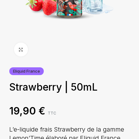
Agrandir
Eliquid France
Strawberry | 50mL
19,90
€
TTC
L’e-liquide frais Strawberry de la gamme
Lemon’Time élaboré par Eliquid France,