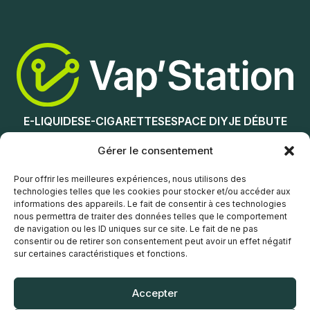
Nicotine (mg/mL) :
Ajouter au panier
0
3
6
12
18
E-LIQUIDES
E-CIGARETTES
ESPACE DIY
JE DÉBUTE
Choix des options
NOS MAGASINS
Gérer le consentement
Service client
Pour offrir les meilleures expériences, nous utilisons des
technologies telles que les cookies pour stocker et/ou accéder aux
informations des appareils. Le fait de consentir à ces technologies
nous permettra de traiter des données telles que le comportement
de navigation ou les ID uniques sur ce site. Le fait de ne pas
consentir ou de retirer son consentement peut avoir un effet négatif
sur certaines caractéristiques et fonctions.
© Vap’Station
2026
Accepter
POLITIQUE DE CONFIDENTIALITÉ