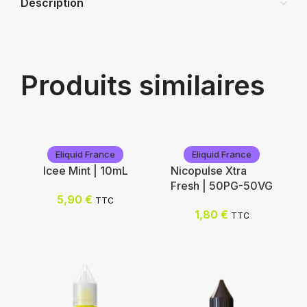
Description
Produits similaires
Eliquid France
Eliquid France
Icee Mint | 10mL
Nicopulse Xtra
Fresh | 50PG-50VG
5,90
€
TTC
1,80
€
TTC