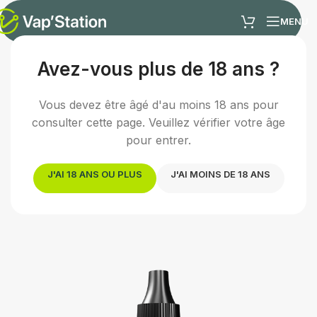
MENU
Avez-vous plus de 18 ans ?
Accueil
/
E-liquides
/
E-liquide fruité
Vous devez être âgé d'au moins 18 ans pour
Fin de série :
Ce produit sera prochainement
consulter cette page. Veuillez vérifier votre âge
remplacé.
pour entrer.
Découvrir l'équivalent →
J'AI 18 ANS OU PLUS
J'AI MOINS DE 18 ANS