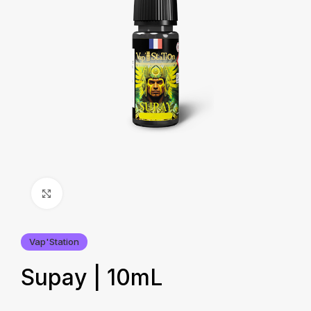
Agrandir
Vap'Station
Supay | 10mL