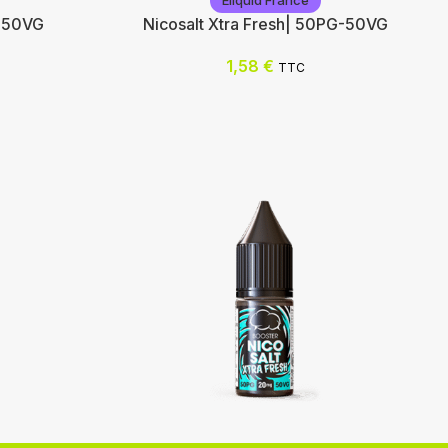
Eliquid France
G-50VG
Nicosalt Xtra Fresh| 50PG-50VG
1,58
€
TTC
Eliquid France