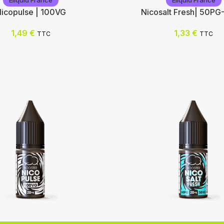
Eliquid France
Eliquid France
icopulse | 100VG
Nicosalt Fresh| 50P
1,49
€
1,33
€
TTC
TTC
rance
Eliquid France