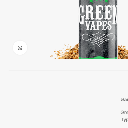
Agrandir
Ga
Gr
Ty