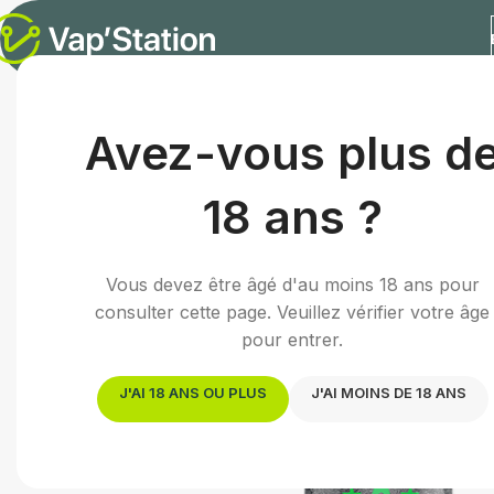
Accueil
/
E-liquides
/
E-liquide classic
/
555 | 50mL
Avez-vous plus d
18 ans ?
Vous devez être âgé d'au moins 18 ans pour
consulter cette page. Veuillez vérifier votre âge
pour entrer.
J'AI 18 ANS OU PLUS
J'AI MOINS DE 18 ANS