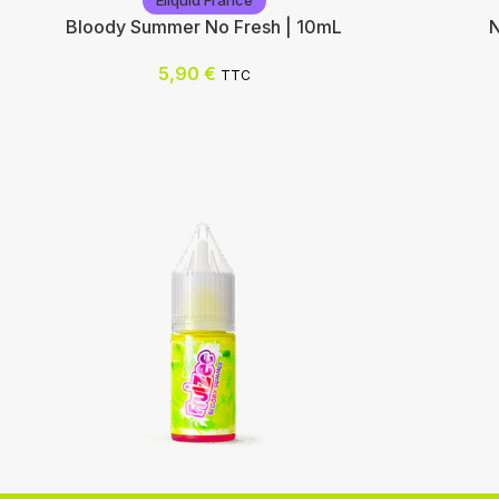
Eliquid France
Bloody Summer No Fresh | 10mL
N
5,90
€
TTC
Eliquid France
Eliquid F