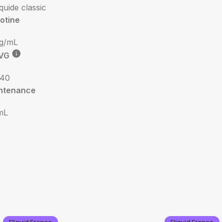
iquide classic
otine
g/mL
VG
 40
ntenance
mL