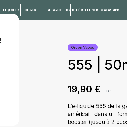
E-LIQUIDES
E-CIGARETTES
ESPACE DIY
JE DÉBUTE
NOS MAGASINS
e
Green Vapes
555 | 50
19,90
€
TTC
L’e-liquide 555 de la
américain dans un form
booster (jusqu’à 2 boos